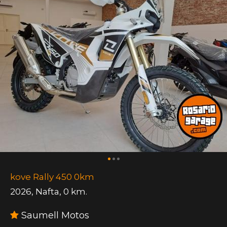
kove Rally 450 0km
2026
,
Nafta
,
0 km.
Saumell Motos