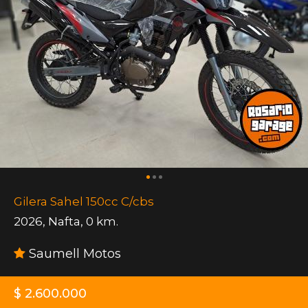
Gilera Sahel 150cc C/cbs
2026
,
Nafta
,
0 km.
Saumell Motos
$ 2.600.000