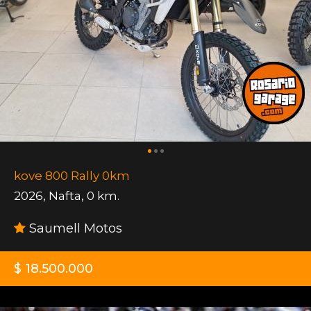
kove 800 Rally 0km
2026
,
Nafta
,
0 km.
Saumell Motos
$ 18.500.000