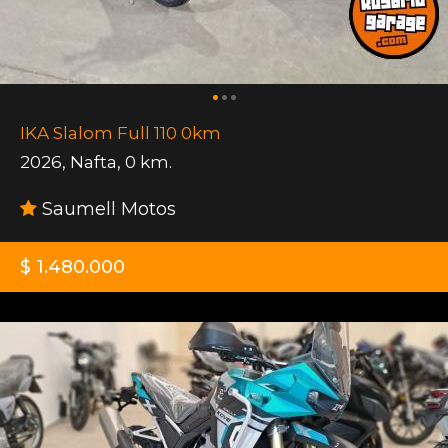
IKA Slalom Full 110 0km
2026
,
Nafta
,
0 km.
Saumell Motos
$ 1.480.000