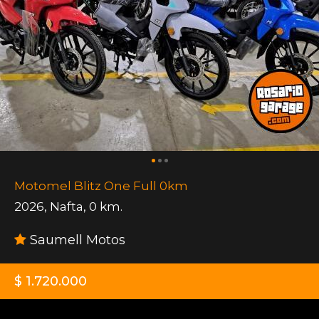
Motomel Blitz One Full 0km
2026
,
Nafta
,
0 km.
Saumell Motos
$ 1.720.000