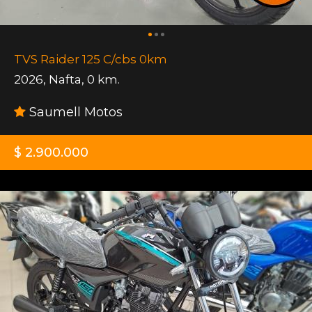
TVS Raider 125 C/cbs 0km
2026
,
Nafta
,
0 km.
Saumell Motos
$ 2.900.000