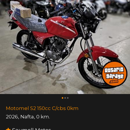
Motomel S2 150cc C/cbs 0km
2026
,
Nafta
,
0 km.