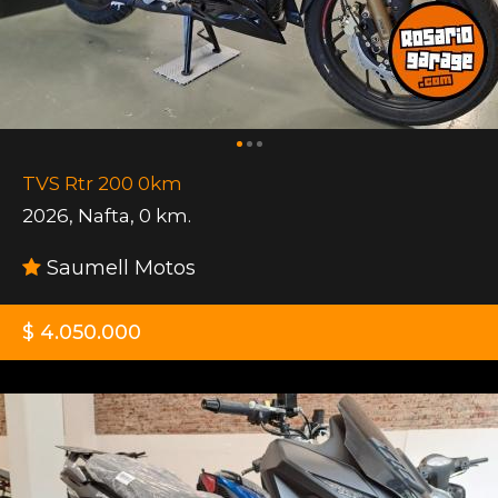
TVS Rtr 200 0km
2026
,
Nafta
,
0 km.
Saumell Motos
$ 4.050.000