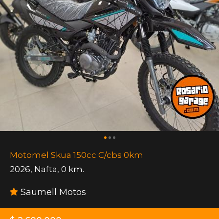
Motomel Skua 150cc C/cbs 0km
2026
,
Nafta
,
0 km.
Saumell Motos