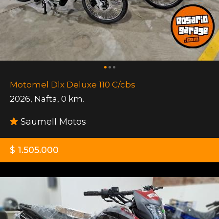
Motomel Dlx Deluxe 110 C/cbs
2026
,
Nafta
,
0 km.
Saumell Motos
$ 1.505.000