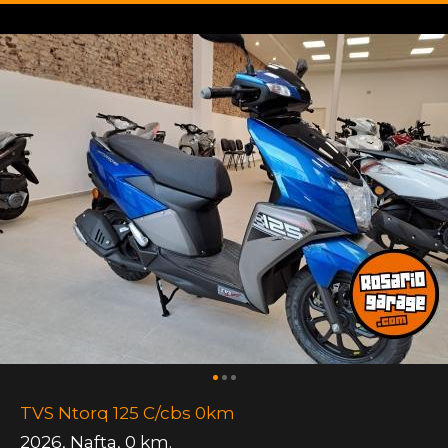
TVS Ntorq 125 C/cbs 0km
2026
,
Nafta
,
0 km.