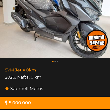
SYM Jet X 0km
2026
,
Nafta
,
0 km.
Saumell Motos
$ 5.000.000