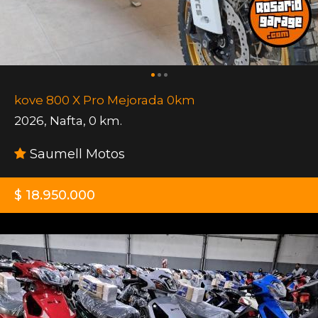
kove 800 X Pro Mejorada 0km
2026
,
Nafta
,
0 km.
Saumell Motos
$ 18.950.000