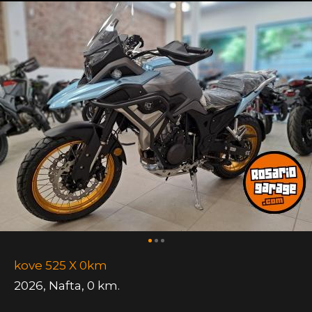
kove 525 X 0km
2026
,
Nafta
,
0 km.