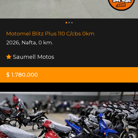
Motomel Blitz Plus 110 C/cbs 0km
2026
,
Nafta
,
0 km.
Saumell Motos
$ 1.780.000