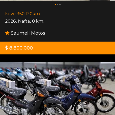
kove 350 R 0km
2026
,
Nafta
,
0 km.
Saumell Motos
$ 8.800.000