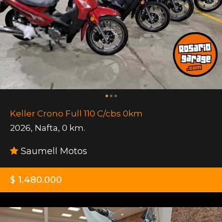
Keller Crono Full 110 C/cbs 0km
2026
,
Nafta
,
0 km.
Saumell Motos
$ 1.480.000