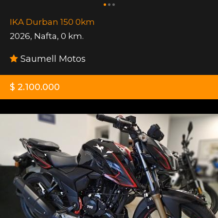
IKA Durban 150 0km
2026
,
Nafta
,
0 km.
Saumell Motos
$ 2.100.000