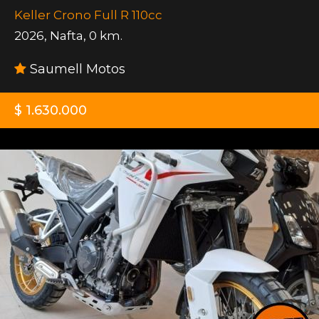
Keller Crono Full R 110cc
2026
,
Nafta
,
0 km.
Saumell Motos
$ 1.630.000