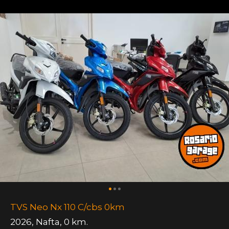
TVS Neo Nx 110 C/cbs 0km
2026
,
Nafta
,
0 km.