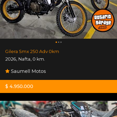
Gilera Smx 250 Adv 0km
2026
,
Nafta
,
0 km.
Saumell Motos
$ 4.950.000