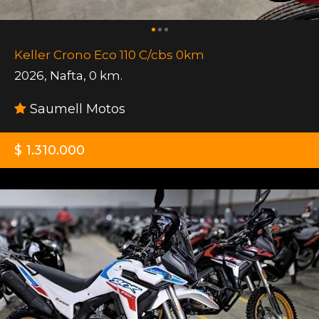
Keller Crono Eco 110 C/cbs 0km
2026
,
Nafta
,
0 km.
Saumell Motos
$ 1.310.000