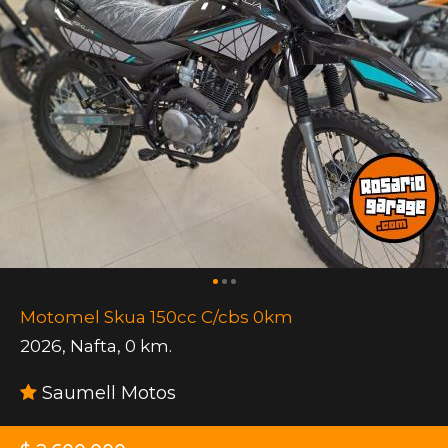
Motomel Skua 150cc C/cbs 0km
2026
,
Nafta
,
0 km.
Saumell Motos