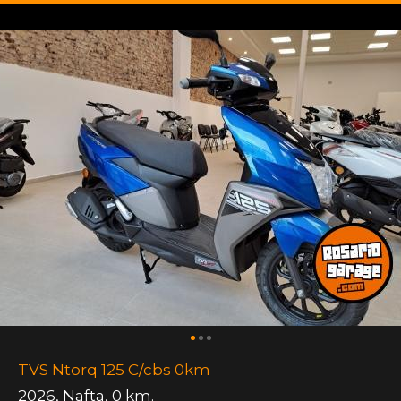
TVS Ntorq 125 C/cbs 0km
2026
,
Nafta
,
0 km.