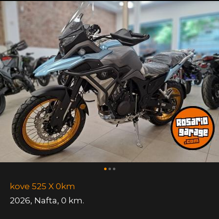
kove 525 X 0km
2026
,
Nafta
,
0 km.