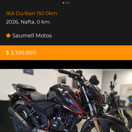
IKA Durban 150 0km
2026
,
Nafta
,
0 km.
Saumell Motos
$ 2.100.000