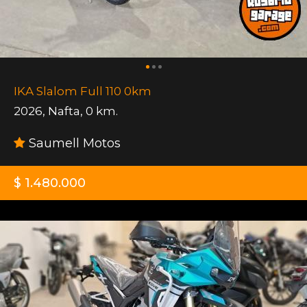
IKA Slalom Full 110 0km
2026
,
Nafta
,
0 km.
Saumell Motos
$ 1.480.000