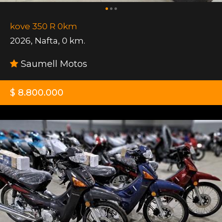
kove 350 R 0km
2026
,
Nafta
,
0 km.
Saumell Motos
$ 8.800.000