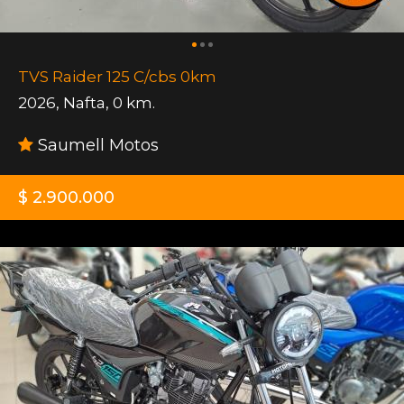
TVS Raider 125 C/cbs 0km
2026
,
Nafta
,
0 km.
Saumell Motos
$ 2.900.000