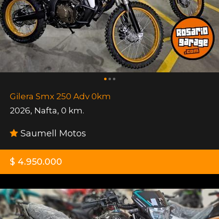
Gilera Smx 250 Adv 0km
2026
,
Nafta
,
0 km.
Saumell Motos
$ 4.950.000