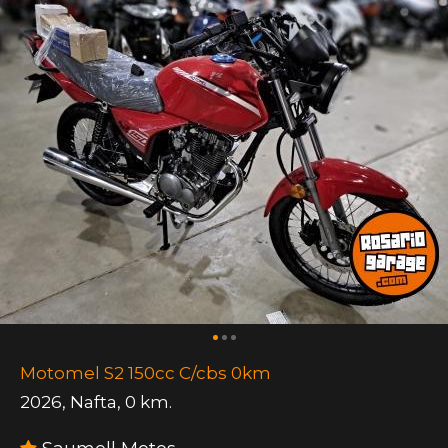
Motomel S2 150cc C/cbs 0km
2026
,
Nafta
,
0 km.