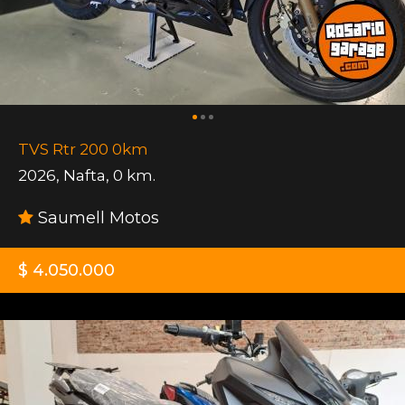
TVS Rtr 200 0km
2026
,
Nafta
,
0 km.
Saumell Motos
$ 4.050.000