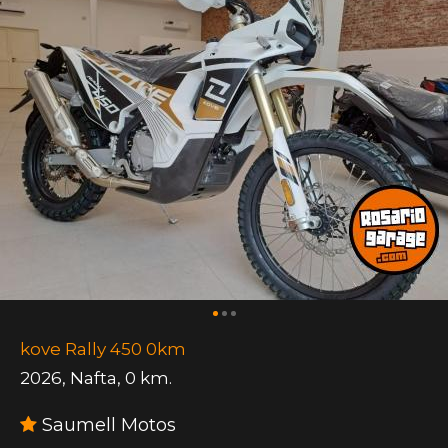
kove Rally 450 0km
2026
,
Nafta
,
0 km.
Saumell Motos