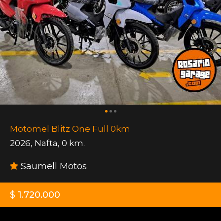
Motomel Blitz One Full 0km
2026
,
Nafta
,
0 km.
Saumell Motos
$ 1.720.000