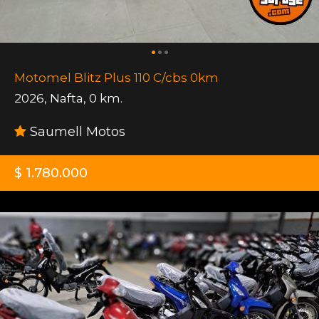
Motomel Blitz Plus 110 C/cbs 0km
2026
,
Nafta
,
0 km.
Saumell Motos
$ 1.780.000