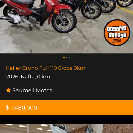
Keller Crono Full 110 C/cbs 0km
2026
,
Nafta
,
0 km.
Saumell Motos
$ 1.480.000