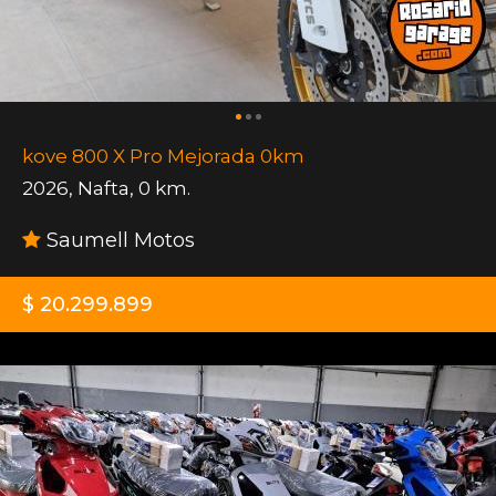
kove 800 X Pro Mejorada 0km
2026
,
Nafta
,
0 km.
Saumell Motos
$ 20.299.899