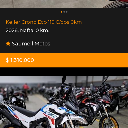
Keller Crono Eco 110 C/cbs 0km
2026
,
Nafta
,
0 km.
Saumell Motos
$ 1.310.000