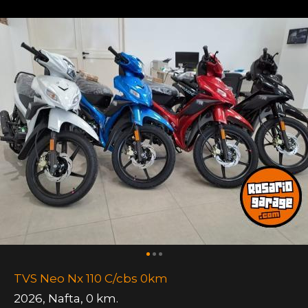
TVS Neo Nx 110 C/cbs 0km
2026
,
Nafta
,
0 km.