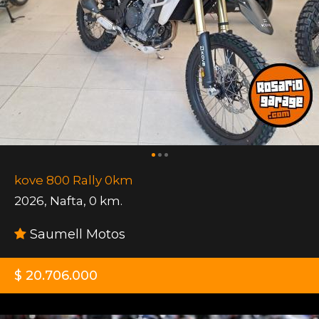
kove 800 Rally 0km
2026
,
Nafta
,
0 km.
Saumell Motos
$ 20.706.000