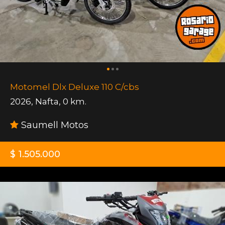
Motomel Dlx Deluxe 110 C/cbs
2026
,
Nafta
,
0 km.
Saumell Motos
$ 1.505.000