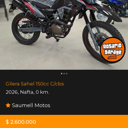
Gilera Sahel 150cc C/cbs
2026
,
Nafta
,
0 km.
Saumell Motos
$ 2.600.000