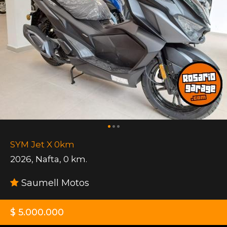
SYM Jet X 0km
2026
,
Nafta
,
0 km.
Saumell Motos
$ 5.000.000