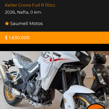
Keller Crono Full R 110cc
2026
,
Nafta
,
0 km.
Saumell Motos
$ 1.630.000