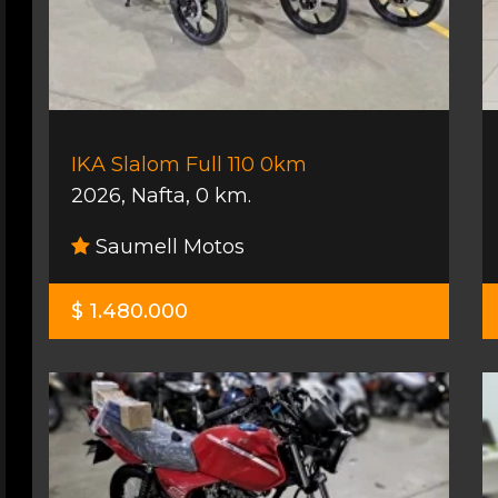
IKA Slalom Full 110 0km
2026
,
Nafta
,
0 km.
Saumell Motos
$ 1.480.000