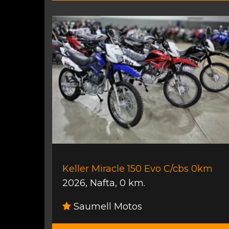
Keller Miracle 150 Evo C/cbs 0km
2026
,
Nafta
,
0 km.
Saumell Motos