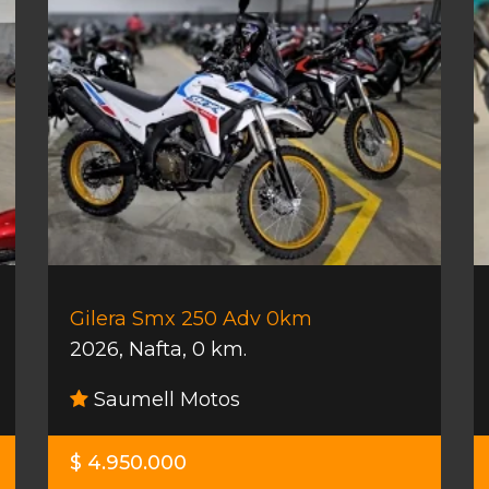
Gilera Smx 250 Adv 0km
2026
,
Nafta
,
0 km.
Saumell Motos
$ 4.950.000