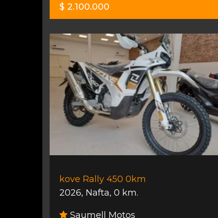
$ 2.100.000
kove Rally 450 0km
2026
,
Nafta
,
0 km.
Saumell Motos