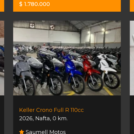
$ 1.780.000
Keller Crono Full R 110cc
2026
,
Nafta
,
0 km.
Saumell Motos