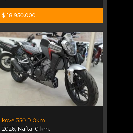
$ 18.950.000
kove 350 R 0km
2026
,
Nafta
,
0 km.