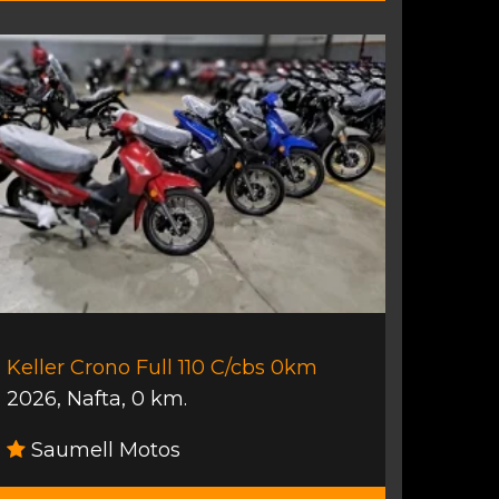
Keller Crono Full 110 C/cbs 0km
2026
,
Nafta
,
0 km.
Saumell Motos