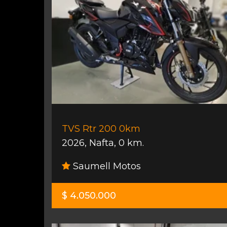
TVS Rtr 200 0km
2026
,
Nafta
,
0 km.
Saumell Motos
$ 4.050.000