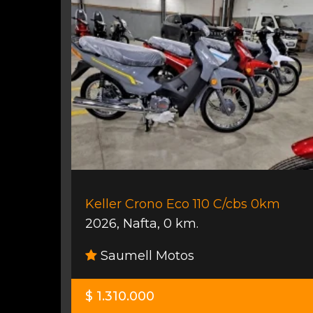
Keller Crono Eco 110 C/cbs 0km
2026
,
Nafta
,
0 km.
Saumell Motos
$ 1.310.000