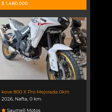
$ 1.480.000
kove 800 X Pro Mejorada 0km
2026
,
Nafta
,
0 km.
Saumell Motos