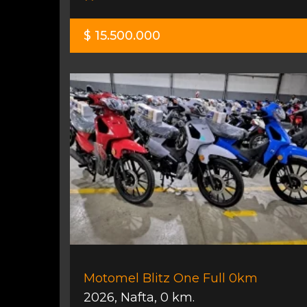
$ 15.500.000
Motomel Blitz One Full 0km
2026
,
Nafta
,
0 km.