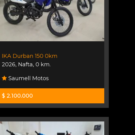
IKA Durban 150 0km
2026
,
Nafta
,
0 km.
Saumell Motos
$ 2.100.000