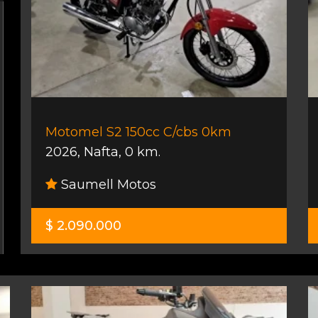
Motomel S2 150cc C/cbs 0km
2026
,
Nafta
,
0 km.
Saumell Motos
$ 2.090.000