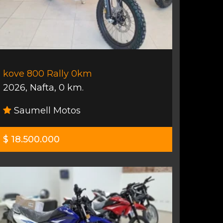
kove 800 Rally 0km
2026
,
Nafta
,
0 km.
Saumell Motos
$ 18.500.000