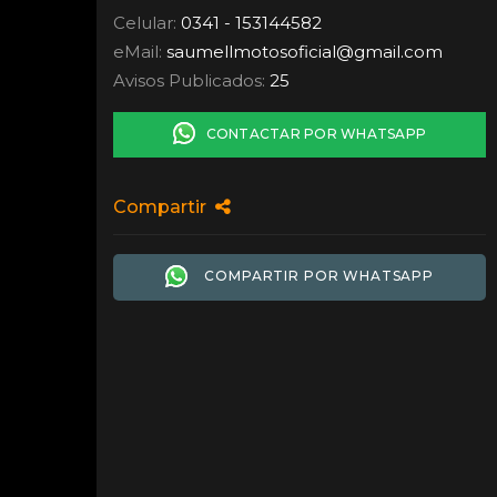
Celular:
0341 - 153144582
eMail:
saumellmotosoficial
@
gmail.com
Avisos Publicados:
25
CONTACTAR POR WHATSAPP
Compartir
COMPARTIR POR WHATSAPP