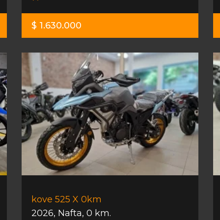
$ 1.630.000
kove 525 X 0km
2026
,
Nafta
,
0 km.