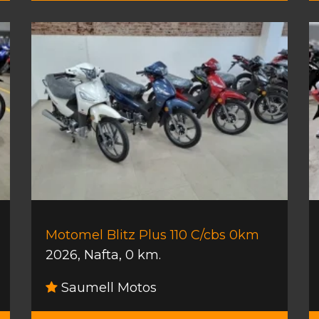
Motomel Blitz Plus 110 C/cbs 0km
2026
,
Nafta
,
0 km.
Saumell Motos