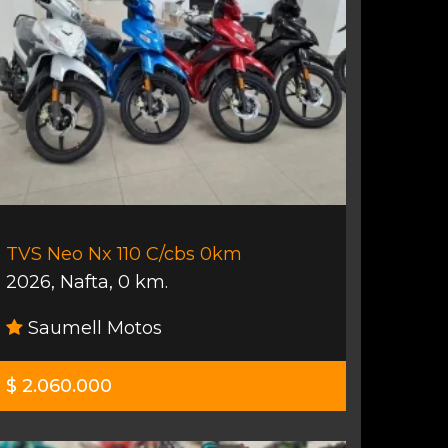
TVS Neo Nx 110 C/cbs 0km
2026
,
Nafta
,
0 km.
Saumell Motos
$ 2.060.000