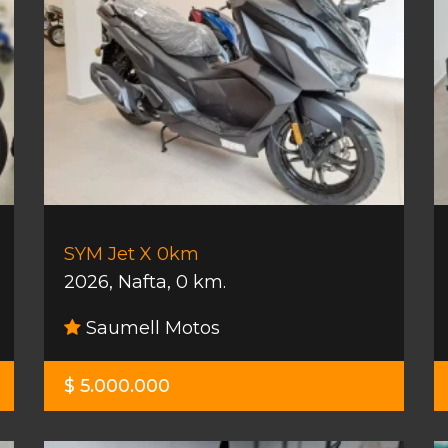
SYM Jet X 0km
2026
,
Nafta
,
0 km.
Saumell Motos
$ 5.000.000