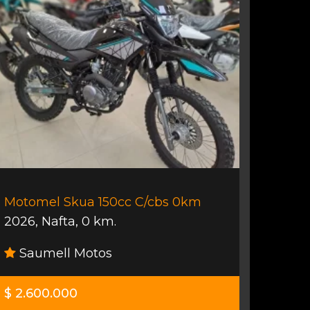
Motomel Skua 150cc C/cbs 0km
2026
,
Nafta
,
0 km.
Saumell Motos
$ 2.600.000