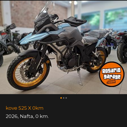
kove 525 X 0km
2026
,
Nafta
,
0 km.