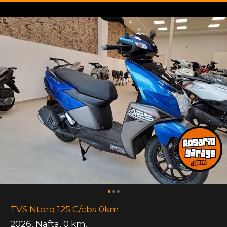
TVS Ntorq 125 C/cbs 0km
2026
,
Nafta
,
0 km.