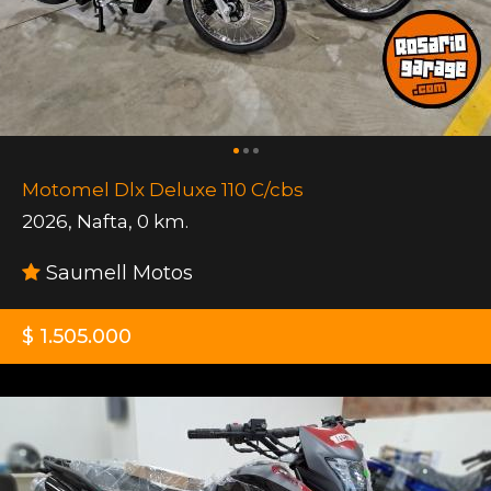
Motomel Dlx Deluxe 110 C/cbs
2026
,
Nafta
,
0 km.
Saumell Motos
$ 1.505.000