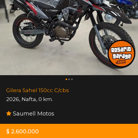
Gilera Sahel 150cc C/cbs
2026
,
Nafta
,
0 km.
Saumell Motos
$ 2.600.000