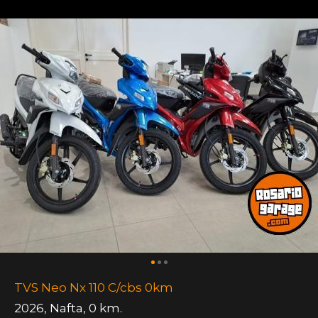
TVS Neo Nx 110 C/cbs 0km
2026
,
Nafta
,
0 km.