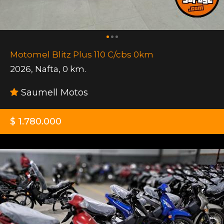
Motomel Blitz Plus 110 C/cbs 0km
2026
,
Nafta
,
0 km.
Saumell Motos
$ 1.780.000