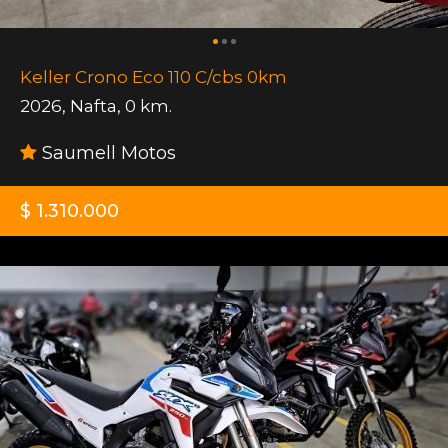
Keller Crono Eco 110 C/cbs 0km
2026
,
Nafta
,
0 km.
Saumell Motos
$ 1.310.000