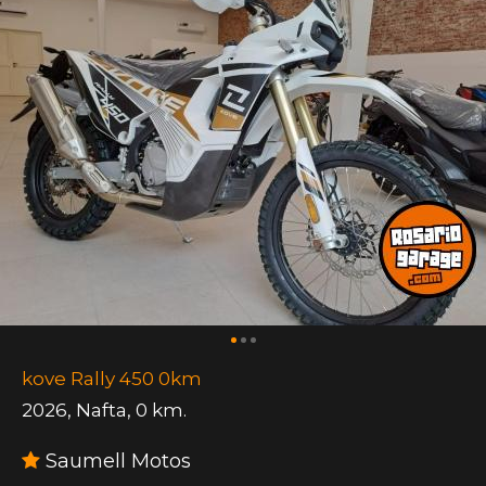
kove Rally 450 0km
2026
,
Nafta
,
0 km.
Saumell Motos