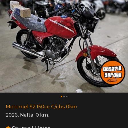
Motomel S2 150cc C/cbs 0km
2026
,
Nafta
,
0 km.