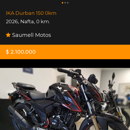
IKA Durban 150 0km
2026
,
Nafta
,
0 km.
Saumell Motos
$ 2.100.000