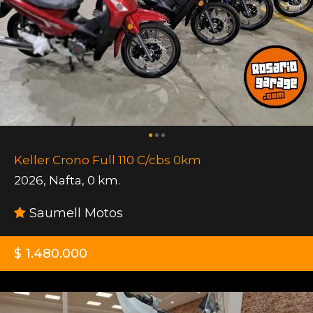
Keller Crono Full 110 C/cbs 0km
2026
,
Nafta
,
0 km.
Saumell Motos
$ 1.480.000