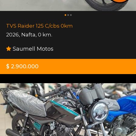
TVS Raider 125 C/cbs 0km
2026
,
Nafta
,
0 km.
Saumell Motos
$ 2.900.000