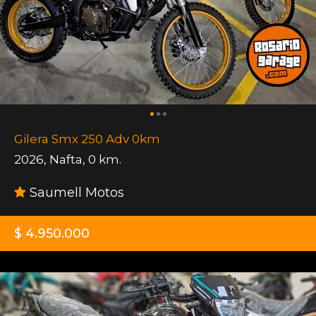
Gilera Smx 250 Adv 0km
2026
,
Nafta
,
0 km.
Saumell Motos
$ 4.950.000