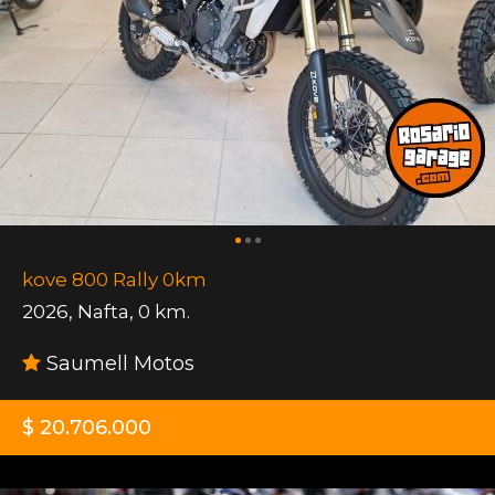
kove 800 Rally 0km
2026
,
Nafta
,
0 km.
Saumell Motos
$ 20.706.000