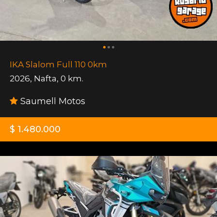
IKA Slalom Full 110 0km
2026
,
Nafta
,
0 km.
Saumell Motos
$ 1.480.000