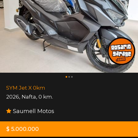
SYM Jet X 0km
2026
,
Nafta
,
0 km.
Saumell Motos
$ 5.000.000