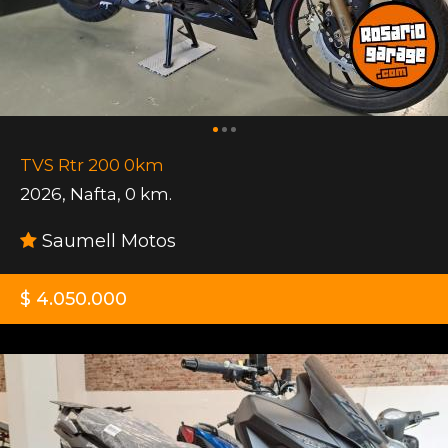
TVS Rtr 200 0km
2026
,
Nafta
,
0 km.
Saumell Motos
$ 4.050.000