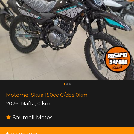
Motomel Skua 150cc C/cbs 0km
2026
,
Nafta
,
0 km.
Saumell Motos