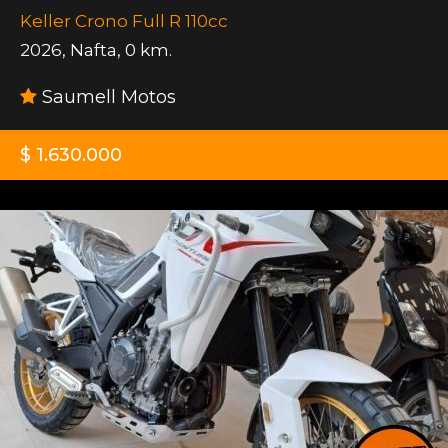
Keller Crono Full R 110cc
2026
,
Nafta
,
0 km.
Saumell Motos
$ 1.630.000