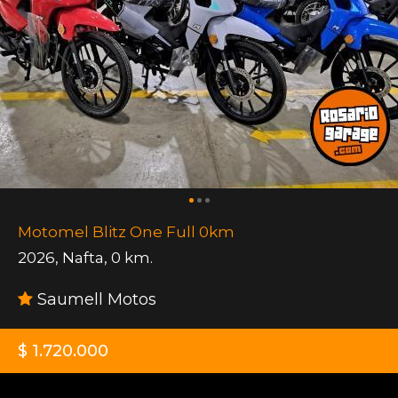
Motomel Blitz One Full 0km
2026
,
Nafta
,
0 km.
Saumell Motos
$ 1.720.000