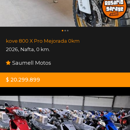
kove 800 X Pro Mejorada 0km
2026
,
Nafta
,
0 km.
Saumell Motos
$ 20.299.899