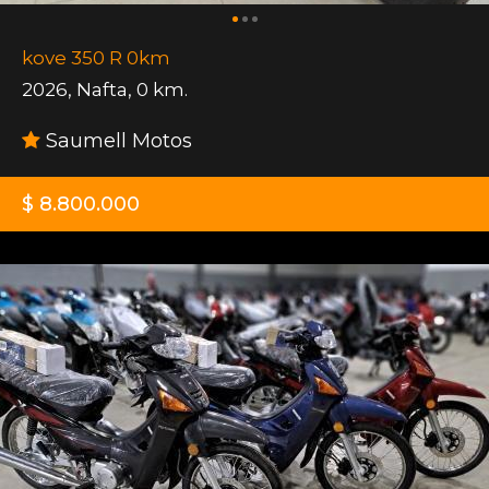
kove 350 R 0km
2026
,
Nafta
,
0 km.
Saumell Motos
$ 8.800.000