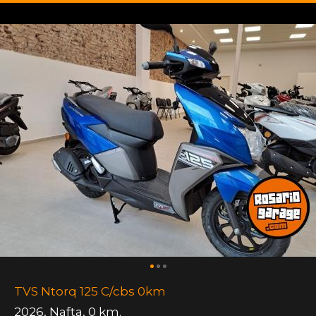
TVS Ntorq 125 C/cbs 0km
2026
,
Nafta
,
0 km.