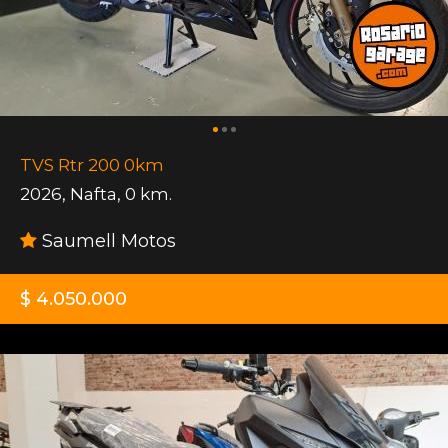
TVS Rtr 200 0km
2026
,
Nafta
,
0 km.
Saumell Motos
$ 4.050.000