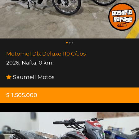
Motomel Dlx Deluxe 110 C/cbs
2026
,
Nafta
,
0 km.
Saumell Motos
$ 1.505.000