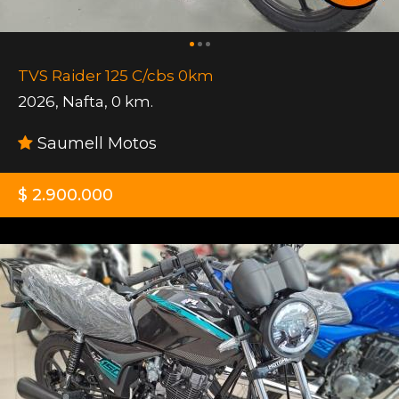
TVS Raider 125 C/cbs 0km
2026
,
Nafta
,
0 km.
Saumell Motos
$ 2.900.000