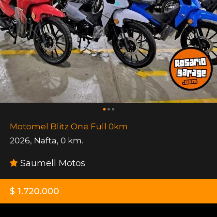
Motomel Blitz One Full 0km
2026
,
Nafta
,
0 km.
Saumell Motos
$ 1.720.000