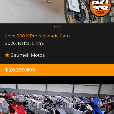
kove 800 X Pro Mejorada 0km
2026
,
Nafta
,
0 km.
Saumell Motos
$ 20.299.899