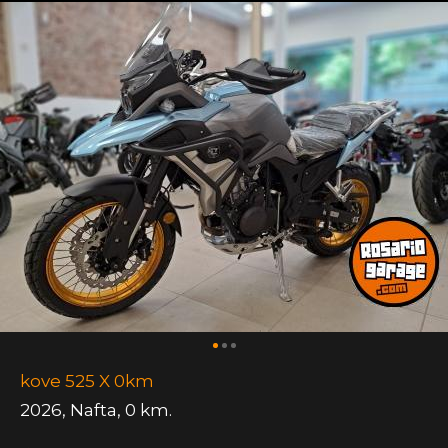
kove 525 X 0km
2026
,
Nafta
,
0 km.