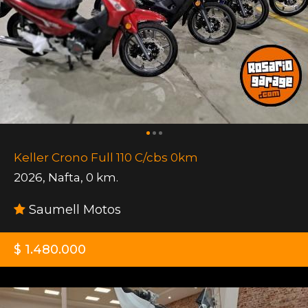
Keller Crono Full 110 C/cbs 0km
2026
,
Nafta
,
0 km.
Saumell Motos
$ 1.480.000