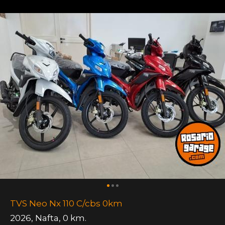
TVS Neo Nx 110 C/cbs 0km
2026
,
Nafta
,
0 km.