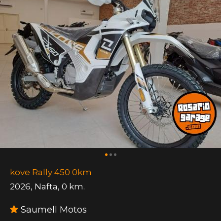
kove Rally 450 0km
2026
,
Nafta
,
0 km.
Saumell Motos