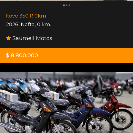
kove 350 R 0km
2026
,
Nafta
,
0 km.
Saumell Motos
$ 8.800.000