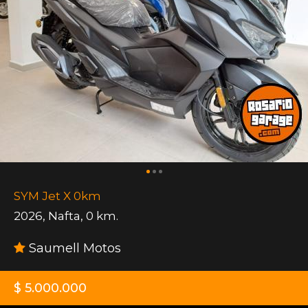
SYM Jet X 0km
2026
,
Nafta
,
0 km.
Saumell Motos
$ 5.000.000