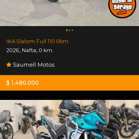
IKA Slalom Full 110 0km
2026
,
Nafta
,
0 km.
Saumell Motos
$ 1.480.000