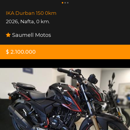
IKA Durban 150 0km
2026
,
Nafta
,
0 km.
Saumell Motos
$ 2.100.000