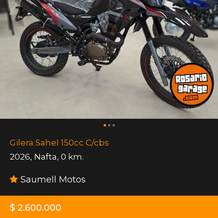
Gilera Sahel 150cc C/cbs
2026
,
Nafta
,
0 km.
Saumell Motos
$ 2.600.000