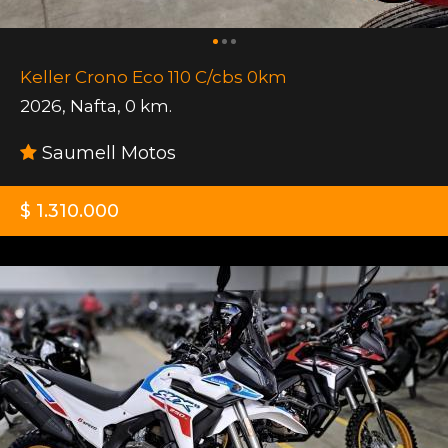
Keller Crono Eco 110 C/cbs 0km
2026
,
Nafta
,
0 km.
Saumell Motos
$ 1.310.000