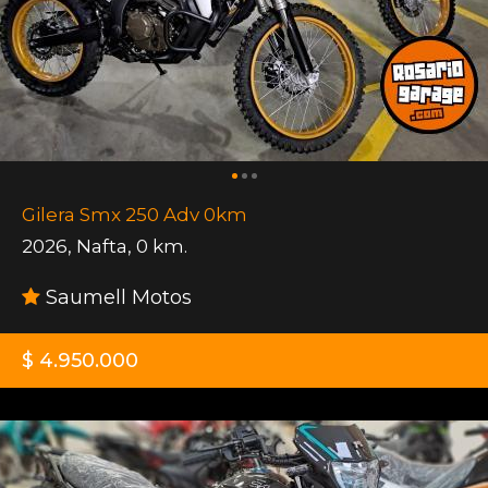
Gilera Smx 250 Adv 0km
2026
,
Nafta
,
0 km.
Saumell Motos
$ 4.950.000