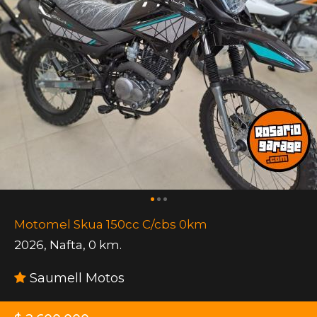
Motomel Skua 150cc C/cbs 0km
2026
,
Nafta
,
0 km.
Saumell Motos