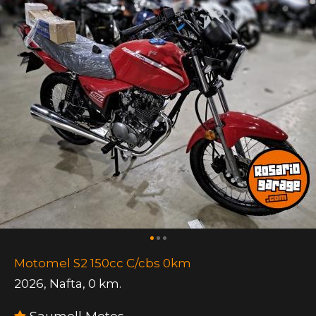
Motomel S2 150cc C/cbs 0km
2026
,
Nafta
,
0 km.