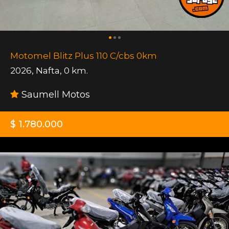
Motomel Blitz Plus 110 C/cbs 0km
2026
,
Nafta
,
0 km.
Saumell Motos
$ 1.780.000