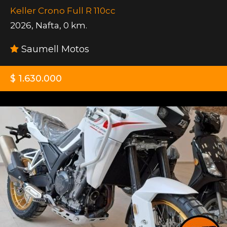
Keller Crono Full R 110cc
2026
,
Nafta
,
0 km.
Saumell Motos
$ 1.630.000