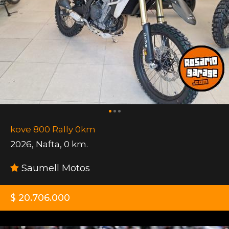
kove 800 Rally 0km
2026
,
Nafta
,
0 km.
Saumell Motos
$ 20.706.000