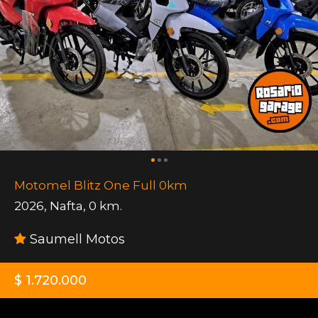
Motomel Blitz One Full 0km
2026
,
Nafta
,
0 km.
Saumell Motos
$ 1.720.000