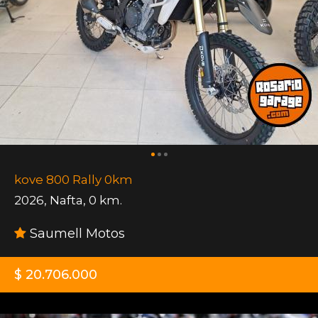
kove 800 Rally 0km
2026
,
Nafta
,
0 km.
Saumell Motos
$ 20.706.000