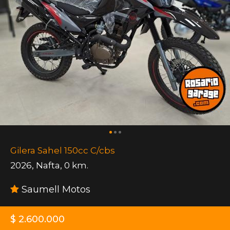
Gilera Sahel 150cc C/cbs
2026
,
Nafta
,
0 km.
Saumell Motos
$ 2.600.000