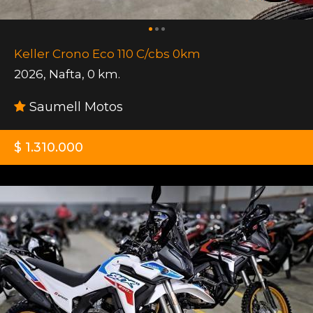
Keller Crono Eco 110 C/cbs 0km
2026
,
Nafta
,
0 km.
Saumell Motos
$ 1.310.000