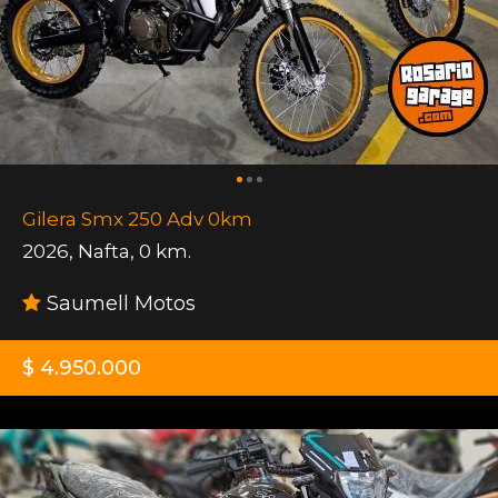
Gilera Smx 250 Adv 0km
2026
,
Nafta
,
0 km.
Saumell Motos
$ 4.950.000