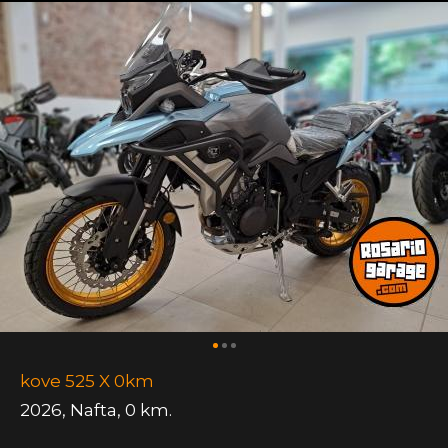
kove 525 X 0km
2026
,
Nafta
,
0 km.