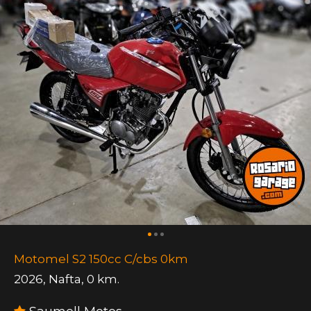
Motomel S2 150cc C/cbs 0km
2026
,
Nafta
,
0 km.