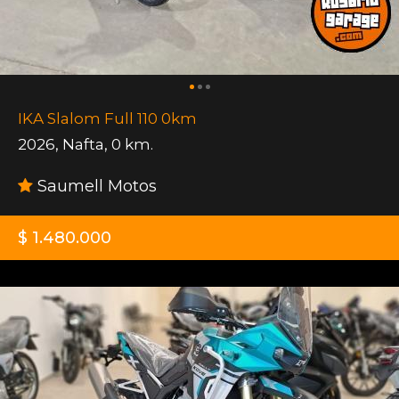
IKA Slalom Full 110 0km
2026
,
Nafta
,
0 km.
Saumell Motos
$ 1.480.000