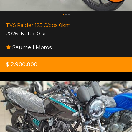
TVS Raider 125 C/cbs 0km
2026
,
Nafta
,
0 km.
Saumell Motos
$ 2.900.000