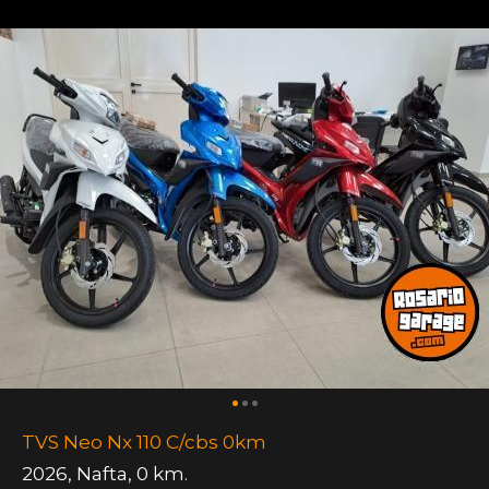
TVS Neo Nx 110 C/cbs 0km
2026
,
Nafta
,
0 km.