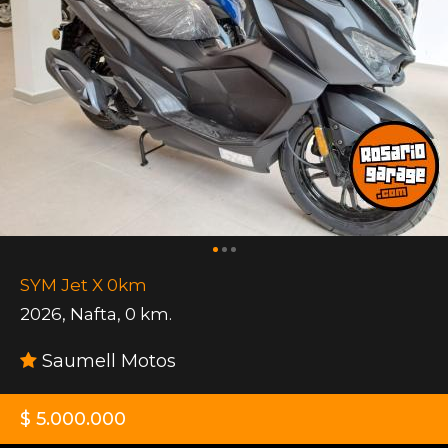
SYM Jet X 0km
2026
,
Nafta
,
0 km.
Saumell Motos
$ 5.000.000