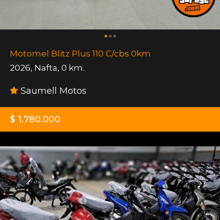
Motomel Blitz Plus 110 C/cbs 0km
2026
,
Nafta
,
0 km.
Saumell Motos
$ 1.780.000