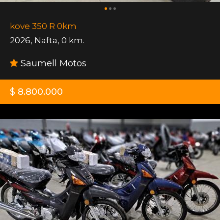
kove 350 R 0km
2026
,
Nafta
,
0 km.
Saumell Motos
$ 8.800.000