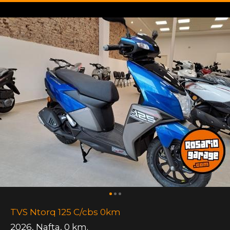
TVS Ntorq 125 C/cbs 0km
2026
,
Nafta
,
0 km.