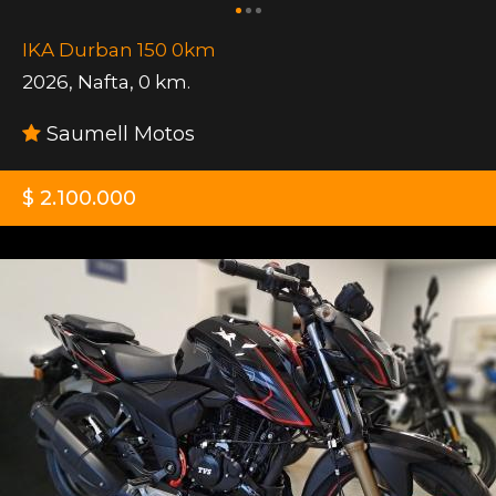
IKA Durban 150 0km
2026
,
Nafta
,
0 km.
Saumell Motos
$ 2.100.000