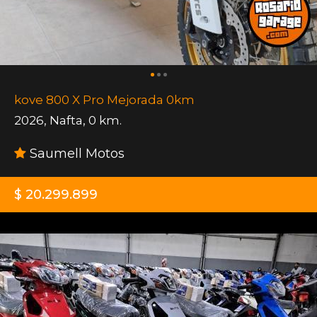
kove 800 X Pro Mejorada 0km
2026
,
Nafta
,
0 km.
Saumell Motos
$ 20.299.899