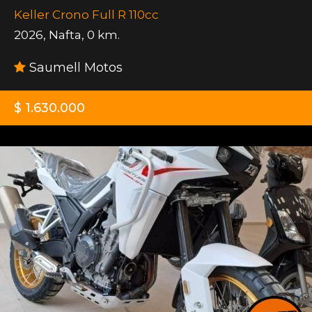
Keller Crono Full R 110cc
2026
,
Nafta
,
0 km.
Saumell Motos
$ 1.630.000