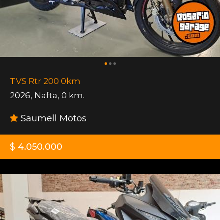
TVS Rtr 200 0km
2026
,
Nafta
,
0 km.
Saumell Motos
$ 4.050.000