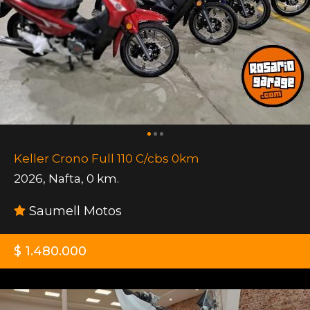
Keller Crono Full 110 C/cbs 0km
2026
,
Nafta
,
0 km.
Saumell Motos
$ 1.480.000