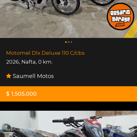
Motomel Dlx Deluxe 110 C/cbs
2026
,
Nafta
,
0 km.
Saumell Motos
$ 1.505.000