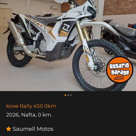
kove Rally 450 0km
2026
,
Nafta
,
0 km.
Saumell Motos