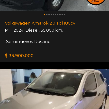
Volkswagen Amarok 2.0 Tdi 180cv
MT
,
2024
,
Diesel
,
55.000 km.
Seminuevos Rosario
$ 33.900.000