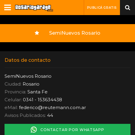
PUBLICÁ GRATIS
SemiNuevos Rosario
Datos de contacto
SemiNuevos Rosario
Ciudad:
Rosario
Provincia:
Santa Fe
Celular:
0341 - 153634438
eMail:
federico
@
reutemann.com.ar
Avisos Publicados:
44
CONTACTAR POR WHATSAPP