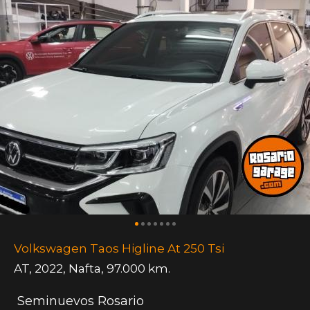
Volkswagen Taos Higline At 250 Tsi
AT
,
2022
,
Nafta
,
97.000 km.
Seminuevos Rosario