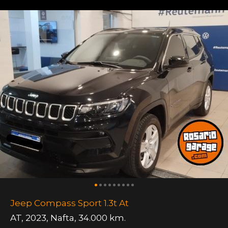
Jeep Compass Sport 1.3t At
AT
,
2023
,
Nafta
,
34.000 km.