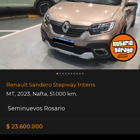
Renault Sandero Stepway 1ntens
MT
,
2023
,
Nafta
,
51.000 km.
Seminuevos Rosario
$ 23.600.000