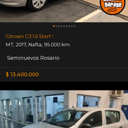
Citroen C3 1.5 Start !
MT
,
2017
,
Nafta
,
95.000 km.
Seminuevos Rosario
$ 13.400.000