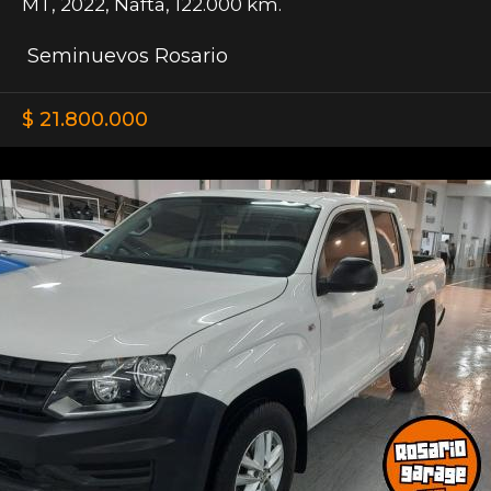
MT
,
2022
,
Nafta
,
122.000 km.
Seminuevos Rosario
$ 21.800.000