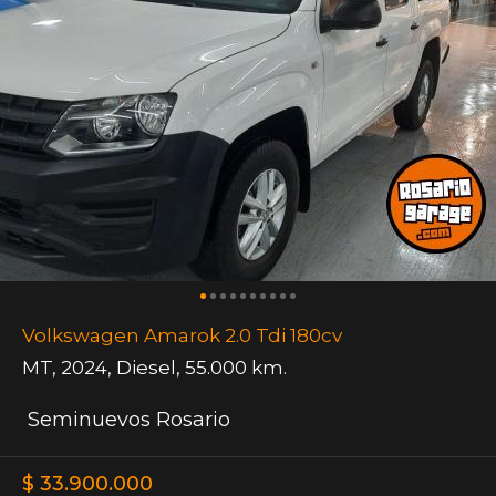
Volkswagen Amarok 2.0 Tdi 180cv
MT
,
2024
,
Diesel
,
55.000 km.
Seminuevos Rosario
$ 33.900.000