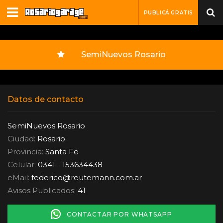
PUBLICÁ GRATIS
SemiNuevos Rosario
Datos de contacto
SemiNuevos Rosario
Ciudad:
Rosario
Provincia:
Santa Fe
Celular:
0341 - 153634438
eMail:
federico
@
reutemann.com.ar
Avisos Publicados:
41
CONTACTAR POR WHATSAPP