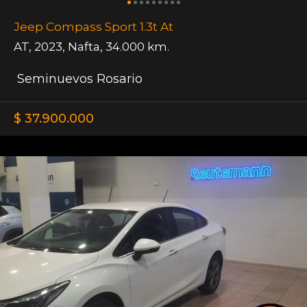
Jeep Compass Sport 1.3t At
AT
,
2023
,
Nafta
,
34.000 km.
Seminuevos Rosario
$ 37.900.000