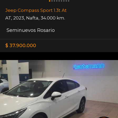
Jeep Compass Sport 1.3t At
AT
,
2023
,
Nafta
,
34.000 km.
Seminuevos Rosario
$ 37.900.000