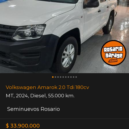
Volkswagen Amarok 2.0 Tdi 180cv
MT
,
2024
,
Diesel
,
55.000 km.
Seminuevos Rosario
$ 33.900.000