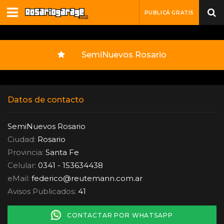
PUBLICÁ GRATIS
SemiNuevos Rosario
Datos de contacto
SemiNuevos Rosario
Ciudad:
Rosario
Provincia:
Santa Fe
Celular:
0341 - 153634438
eMail:
federico
@
reutemann.com.ar
Avisos Publicados:
41
CONTACTAR POR WHATSAPP