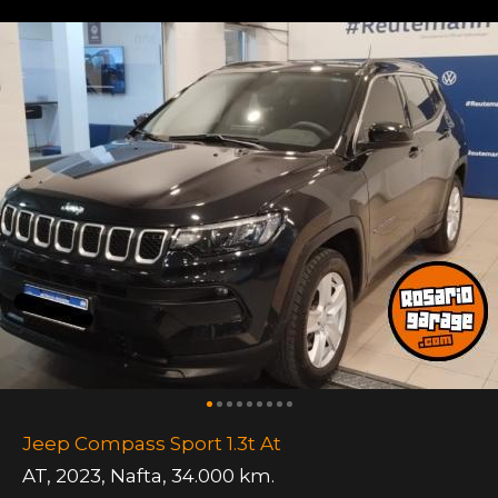
Jeep Compass Sport 1.3t At
AT
,
2023
,
Nafta
,
34.000 km.