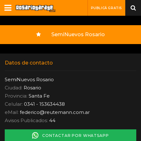
PUBLICÁ GRATIS
SemiNuevos Rosario
Datos de contacto
SemiNuevos Rosario
Ciudad:
Rosario
Provincia:
Santa Fe
Celular:
0341 - 153634438
eMail:
federico
@
reutemann.com.ar
Avisos Publicados:
44
CONTACTAR POR WHATSAPP