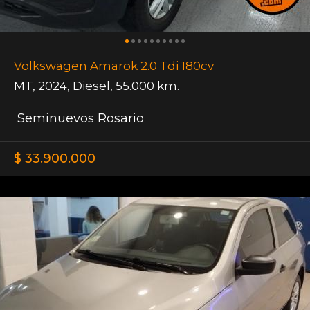
Volkswagen Amarok 2.0 Tdi 180cv
MT
,
2024
,
Diesel
,
55.000 km.
Seminuevos Rosario
$ 33.900.000