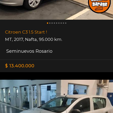
Citroen C3 1.5 Start !
MT
,
2017
,
Nafta
,
95.000 km.
Seminuevos Rosario
$ 13.400.000