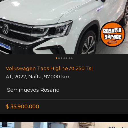
Volkswagen Taos Higline At 250 Tsi
AT
,
2022
,
Nafta
,
97.000 km.
Seminuevos Rosario
$ 35.900.000