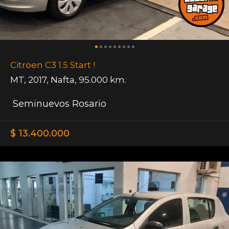
Citroen C3 1.5 Start !
MT
,
2017
,
Nafta
,
95.000 km.
Seminuevos Rosario
$ 13.400.000