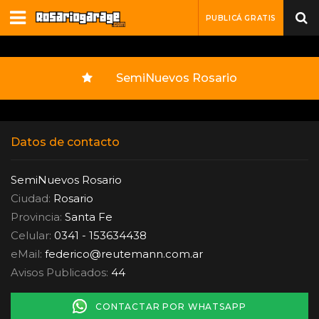
PUBLICÁ GRATIS
SemiNuevos Rosario
Datos de contacto
SemiNuevos Rosario
Ciudad:
Rosario
Provincia:
Santa Fe
Celular:
0341 - 153634438
eMail:
federico
@
reutemann.com.ar
Avisos Publicados:
44
CONTACTAR POR WHATSAPP