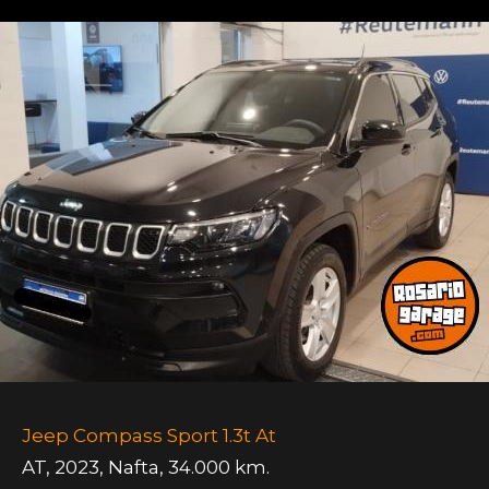
Jeep Compass Sport 1.3t At
AT
,
2023
,
Nafta
,
34.000 km.