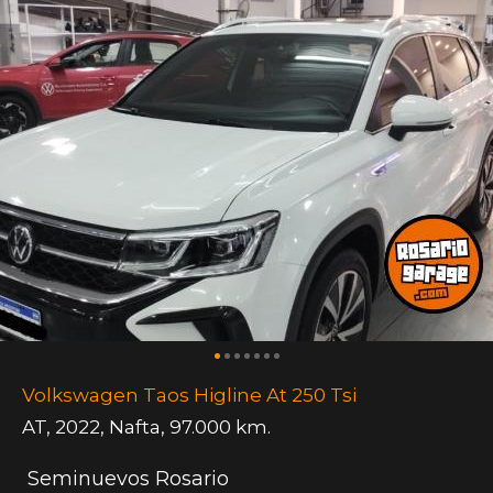
Volkswagen Taos Higline At 250 Tsi
AT
,
2022
,
Nafta
,
97.000 km.
Seminuevos Rosario