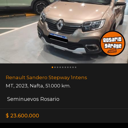
Renault Sandero Stepway 1ntens
MT
,
2023
,
Nafta
,
51.000 km.
Seminuevos Rosario
$ 23.600.000