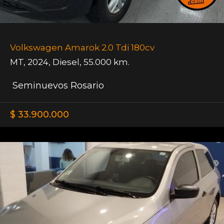
Volkswagen Amarok 2.0 Tdi 180cv
MT
,
2024
,
Diesel
,
55.000 km.
Seminuevos Rosario
$ 33.900.000