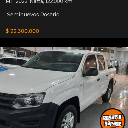
MT
,
2022
,
Nafta
,
122.000 km.
Seminuevos Rosario
$ 22.300.000