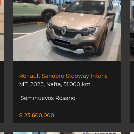
Renault Sandero Stepway 1ntens
MT
,
2023
,
Nafta
,
51.000 km.
Seminuevos Rosario
$ 23.600.000