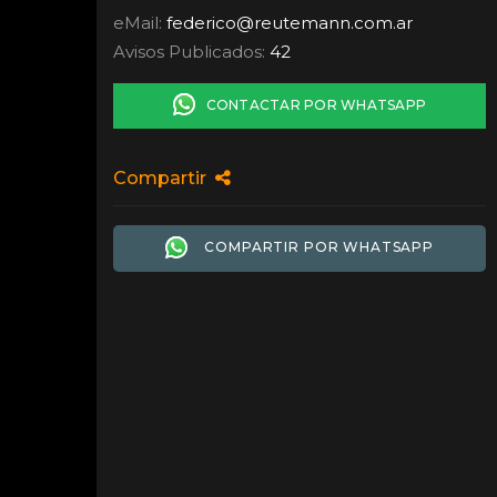
eMail:
federico
@
reutemann.com.ar
Avisos Publicados:
42
CONTACTAR POR WHATSAPP
Compartir
COMPARTIR POR WHATSAPP