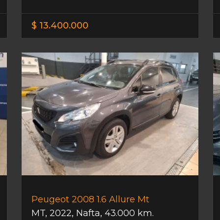
$ 13.400.000
Peugeot 2008 1.6 Allure Mt
MT
,
2022
,
Nafta
,
43.000 km.