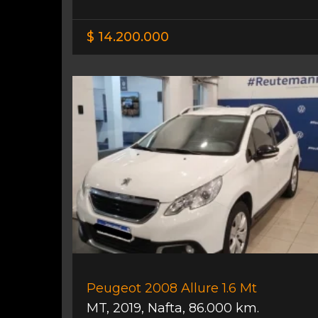
$ 14.200.000
Peugeot 2008 Allure 1.6 Mt
MT
,
2019
,
Nafta
,
86.000 km.