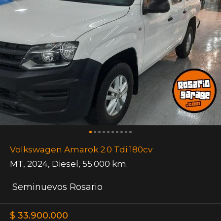
Volkswagen Amarok 2.0 Tdi 180cv
MT
,
2024
,
Diesel
,
55.000 km.
Seminuevos Rosario
$ 33.900.000