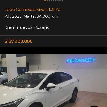
Jeep Compass Sport 1.3t At
AT
,
2023
,
Nafta
,
34.000 km.
Seminuevos Rosario
$ 37.900.000