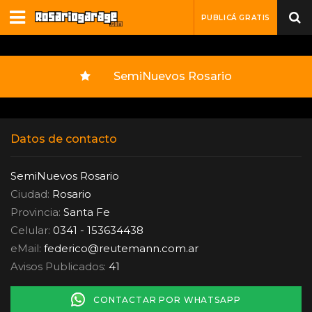
PUBLICÁ GRATIS
SemiNuevos Rosario
Datos de contacto
SemiNuevos Rosario
Ciudad:
Rosario
Provincia:
Santa Fe
Celular:
0341 - 153634438
eMail:
federico
@
reutemann.com.ar
Avisos Publicados:
41
CONTACTAR POR WHATSAPP