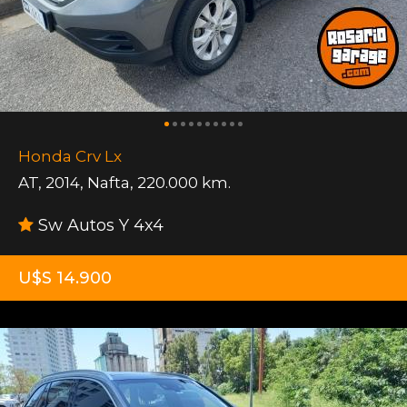
Honda Crv Lx
AT
,
2014
,
Nafta
,
220.000 km.
Sw Autos Y 4x4
U$S 14.900