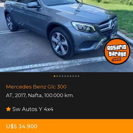
Mercedes Benz Glc 300
AT
,
2017
,
Nafta
,
100.000 km.
Sw Autos Y 4x4
U$S 34.900