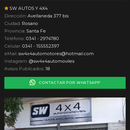
SW AUTOS Y 4X4
Dirección:
Avellaneda 377 bis
Ciudad:
Rosario
Provincia:
Santa Fe
Teléfono:
0341 - 2974780
Celular:
0341 - 155552397
eMail:
sw4x4automotores
@
hotmail.com
Instagram:
@sw4x4automoviles
Avisos Publicados:
18
CONTACTAR POR WHATSAPP