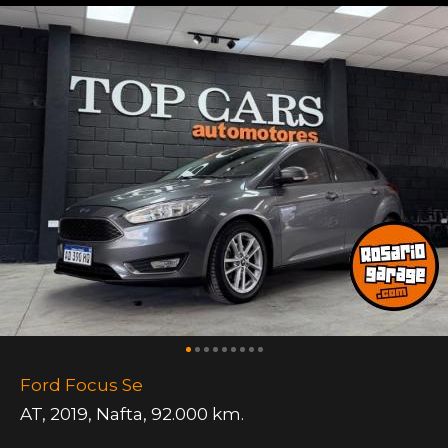
Ford Focus Se
AT
,
2019
,
Nafta
,
92.000 km.