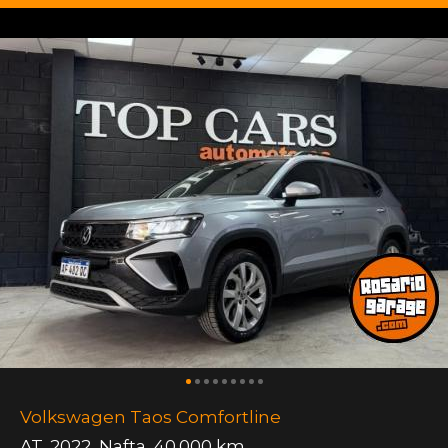
Volkswagen Taos Comfortline
AT
,
2022
,
Nafta
,
40.000 km.