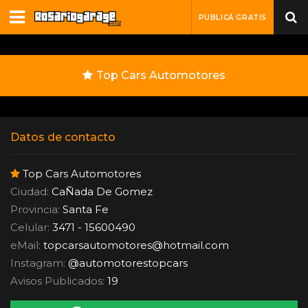
PUBLICÁ GRATIS
Top Cars Automotores
Datos de contacto
Top Cars Automotores
Ciudad:
CaÑada De Gomez
Provincia:
Santa Fe
Celular:
3471 - 15600490
eMail:
topcarsautomotores
@
hotmail.com
Instagram:
@automotorestopcars
Avisos Publicados:
19