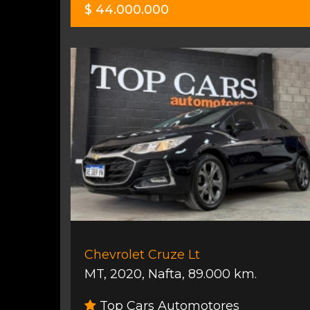
$ 44.000.000
Chevrolet Cruze Lt
MT
,
2020
,
Nafta
,
89.000 km.
Top Cars Automotores