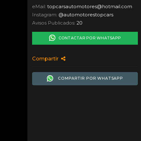
eMail:
topcarsautomotores
@
hotmail.com
Instagram:
@automotorestopcars
Avisos Publicados:
20
CONTACTAR POR WHATSAPP
Compartir
COMPARTIR POR WHATSAPP