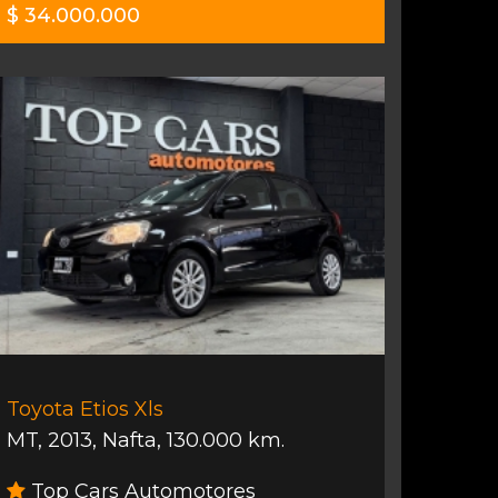
$ 34.000.000
Toyota Etios Xls
MT
,
2013
,
Nafta
,
130.000 km.
Top Cars Automotores