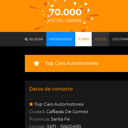
BUSCAR
PROPIEDADES
TODO
AUTOS
UTILITAR
Top Cars Automotores
Datos de contacto
Top Cars Automotores
Ciudad:
CaÑada De Gomez
Provincia:
Santa Fe
Celular:
3471 - 15600490