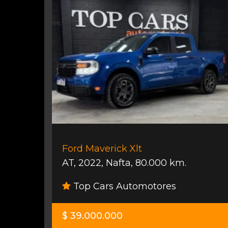
Ford Maverick Xlt
AT
,
2022
,
Nafta
,
80.000 km.
Top Cars Automotores
$ 39.000.000