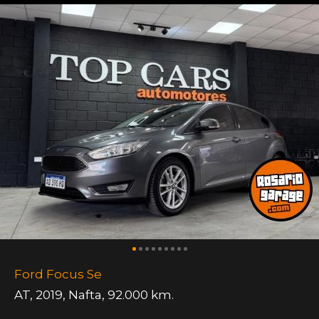
Ford Focus Se
AT
,
2019
,
Nafta
,
92.000 km.