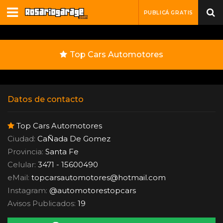
PUBLICÁ GRATIS
Top Cars Automotores
Datos de contacto
Top Cars Automotores
Ciudad:
CaÑada De Gomez
Provincia:
Santa Fe
Celular:
3471 - 15600490
eMail:
topcarsautomotores
@
hotmail.com
Instagram:
@automotorestopcars
Avisos Publicados:
19