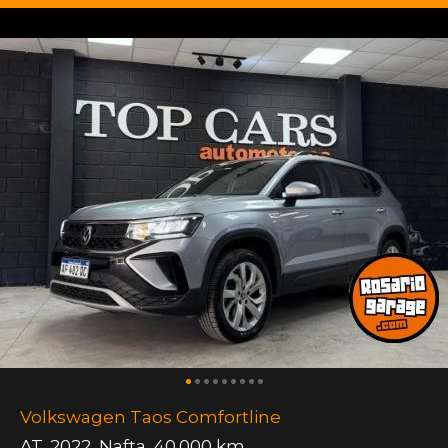
Volkswagen Taos Comfortline
AT
,
2022
,
Nafta
,
40.000 km.