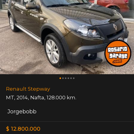
Renault Stepway
MT
,
2014
,
Nafta
,
128.000 km.
Jorgebobb
$ 12.800.000