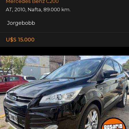
Mercedes Benz C200
AT
,
2010
,
Nafta
,
89.000 km.
Jorgebobb
U$S 15.000