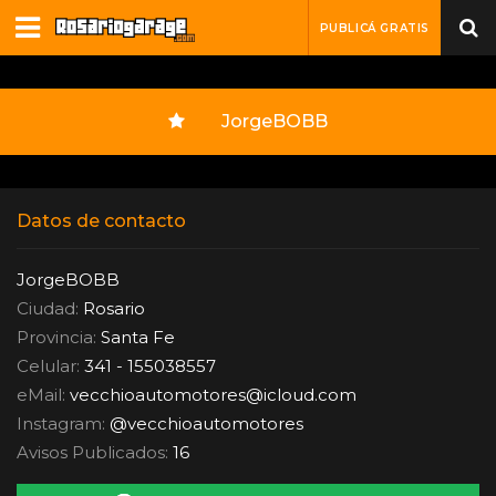
PUBLICÁ GRATIS
JorgeBOBB
Datos de contacto
JorgeBOBB
Ciudad:
Rosario
Provincia:
Santa Fe
Celular:
341 - 155038557
eMail:
vecchioautomotores
@
icloud.com
Instagram:
@vecchioautomotores
Avisos Publicados:
16