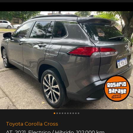
Toyota Corolla Cross
AT
,
2021
,
Electrico / Hibrido
,
102.000 km.