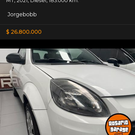
MT
,
2021
,
Diesel
,
183.000 km.
Jorgebobb
$ 26.800.000