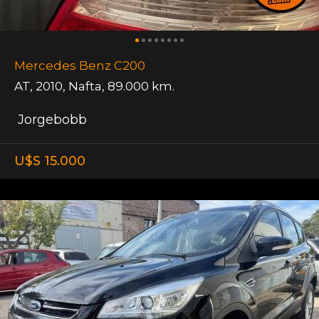
Mercedes Benz C200
AT
,
2010
,
Nafta
,
89.000 km.
Jorgebobb
U$S 15.000