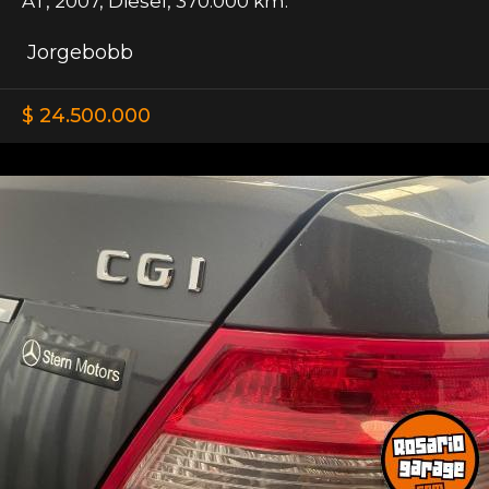
AT
,
2007
,
Diesel
,
370.000 km.
Jorgebobb
$ 24.500.000