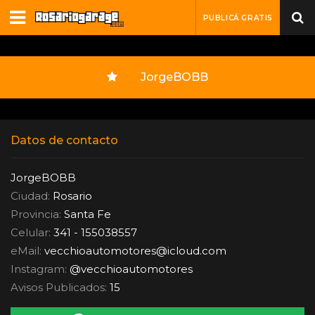
PUBLICÁ GRATIS
JorgeBOBB
Datos de contacto
JorgeBOBB
Ciudad:
Rosario
Provincia:
Santa Fe
Celular:
341 - 155038557
eMail:
vecchioautomotores
@
icloud.com
Instagram:
@vecchioautomotores
Avisos Publicados:
15