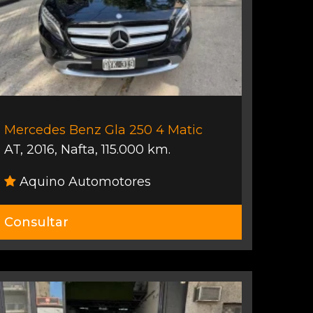
Mercedes Benz Gla 250 4 Matic
AT
,
2016
,
Nafta
,
115.000 km.
Aquino Automotores
Consultar