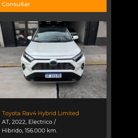
Consultar
Toyota Rav4 Hybrid Limited
AT
,
2022
,
Electrico /
Hibrido
,
156.000 km.