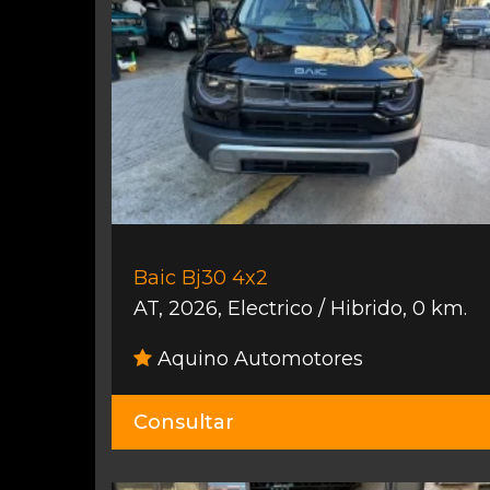
Baic Bj30 4x2
AT
,
2026
,
Electrico / Hibrido
,
0 km.
Aquino Automotores
Consultar