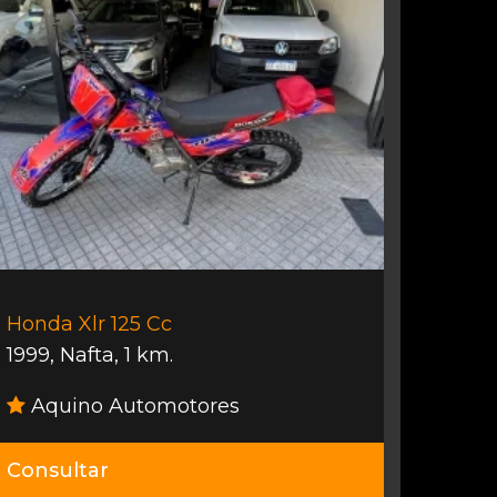
Honda Xlr 125 Cc
1999
,
Nafta
,
1 km.
Aquino Automotores
Consultar