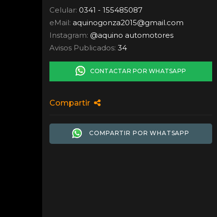
Celular:
0341 - 155485087
eMail:
aquinogonza2015
@
gmail.com
Instagram:
@aquino automotores
Avisos Publicados:
34
CONTACTAR POR WHATSAPP
Compartir
COMPARTIR POR WHATSAPP