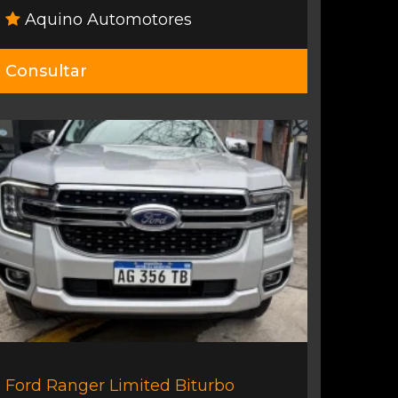
Aquino Automotores
Consultar
Ford Ranger Limited Biturbo