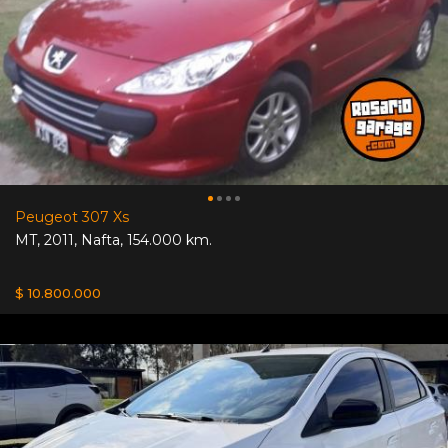
Peugeot 307 Xs
MT
,
2011
,
Nafta
,
154.000 km.
$ 10.800.000