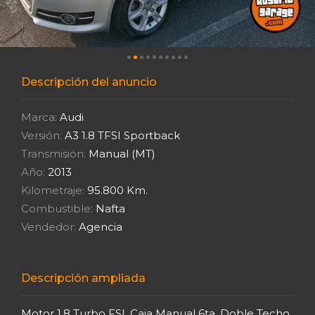
Descripción del anuncio
Marca:
Audi
Versión:
A3 1.8 TFSI Sportback
Transmisión:
Manual (MT)
Año:
2013
Kilometraje:
95.800 Km.
Combustible:
Nafta
Vendedor:
Agencia
Descripción ampliada
Motor 1.8 Turbo FSI. Caja Manual 6ta. Doble Techo