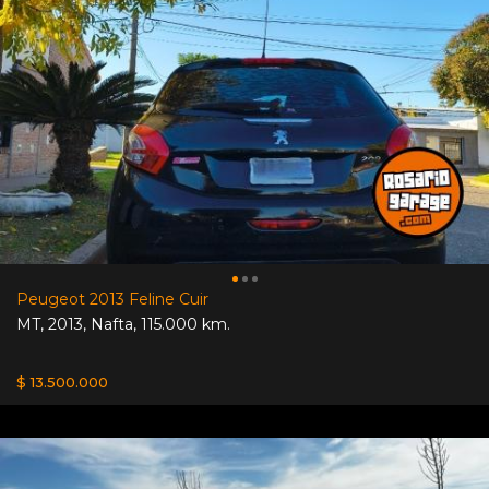
Peugeot 2013 Feline Cuir
MT
,
2013
,
Nafta
,
115.000 km.
$ 13.500.000