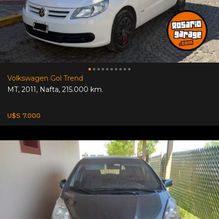
Volkswagen Gol Trend
MT
,
2011
,
Nafta
,
215.000 km.
U$S 7.000