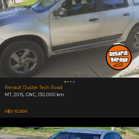
Renault Duster Tech Road
MT
,
2015
,
GNC
,
130.000 km.
U$S 10.500