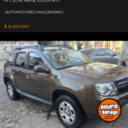
MT
,
2016
,
Nafta
,
93.000 km.
AUTOMOTORES MAZZAFERRO
$ 12.600.000