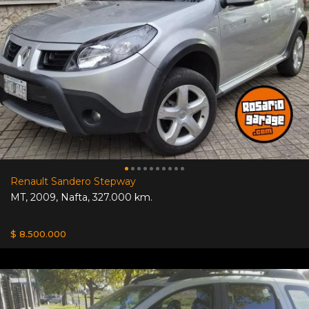
Renault Sandero Stepway
MT
,
2009
,
Nafta
,
327.000 km.
$ 8.500.000