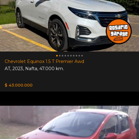
Chevrolet Equinox 1.5 T Premier Awd
AT
,
2023
,
Nafta
,
47.000 km.
$ 43.000.000