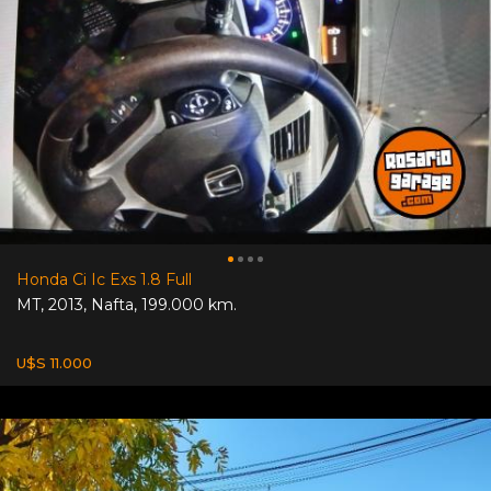
Honda Ci Ic Exs 1.8 Full
MT
,
2013
,
Nafta
,
199.000 km.
U$S 11.000