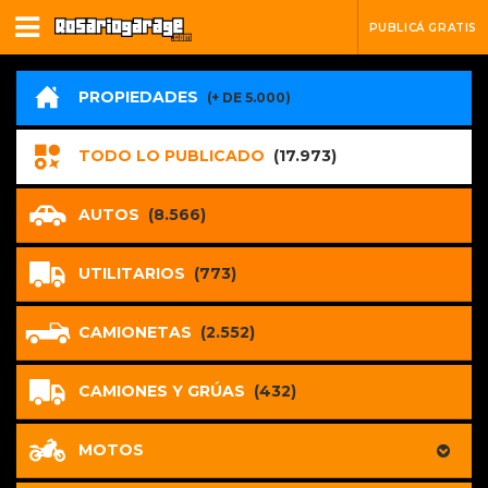
PUBLICÁ GRATIS
PROPIEDADES
(+ DE 5.000)
TODO LO PUBLICADO
(17.973)
AUTOS
(8.566)
UTILITARIOS
(773)
CAMIONETAS
(2.552)
CAMIONES Y GRÚAS
(432)
MOTOS