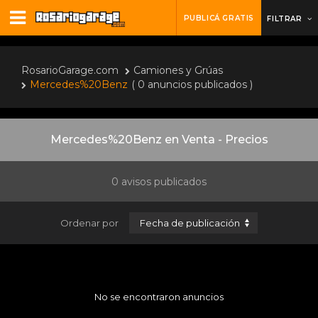
PUBLICÁ GRATIS
FILTRAR
RosarioGarage.com
Camiones y Grúas
Mercedes%20Benz
( 0 anuncios publicados )
Mercedes%20Benz en Venta - Precios
0 avisos publicados
Ordenar por
No se encontraron anuncios