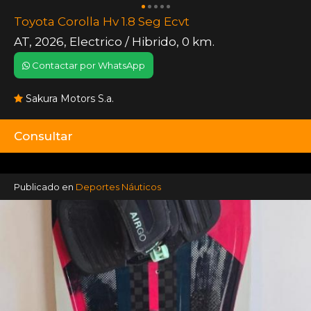
Toyota Corolla Hv 1.8 Seg Ecvt
AT
,
2026
,
Electrico / Hibrido
,
0 km.
Contactar por WhatsApp
Sakura Motors S.a.
Consultar
Publicado en
Deportes Náuticos