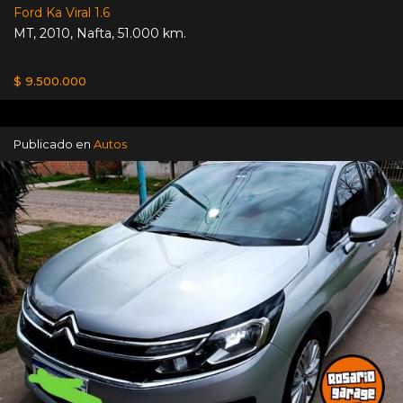
Ford Ka Viral 1.6
MT
,
2010
,
Nafta
,
51.000 km.
$ 9.500.000
Publicado en
Autos