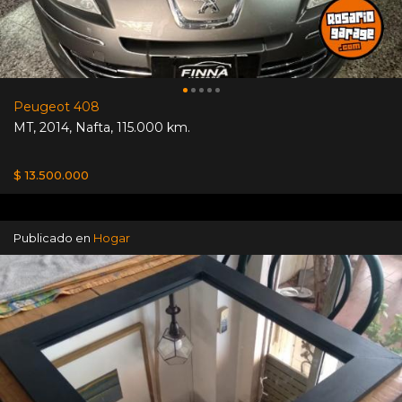
Peugeot 408
MT
,
2014
,
Nafta
,
115.000 km.
$ 13.500.000
Publicado en
Hogar