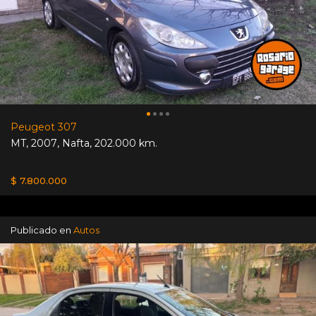
Peugeot 307
MT
,
2007
,
Nafta
,
202.000 km.
$ 7.800.000
Publicado en
Autos