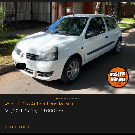
Renault Clio Authentique Pack Ii
MT
,
2011
,
Nafta
,
139.000 km.
$ 9.800.000