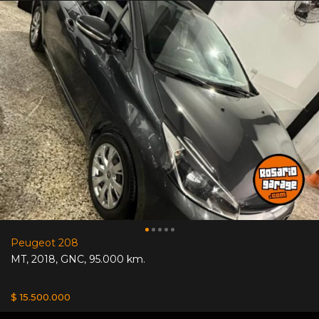
Peugeot 208
MT
,
2018
,
GNC
,
95.000 km.
$ 15.500.000