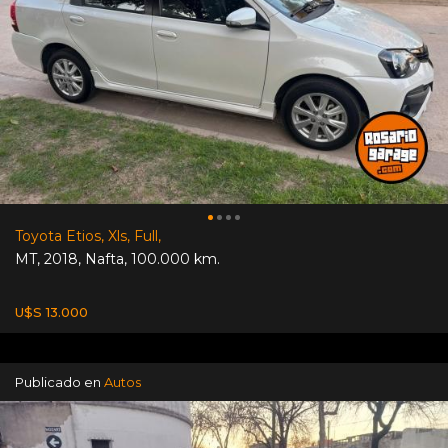
Toyota Etios, Xls, Full,
MT
,
2018
,
Nafta
,
100.000 km.
U$S 13.000
Publicado en
Autos