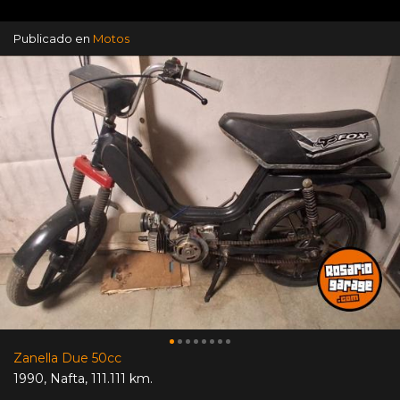
Publicado en
Motos
Zanella Due 50cc
1990
,
Nafta
,
111.111 km.