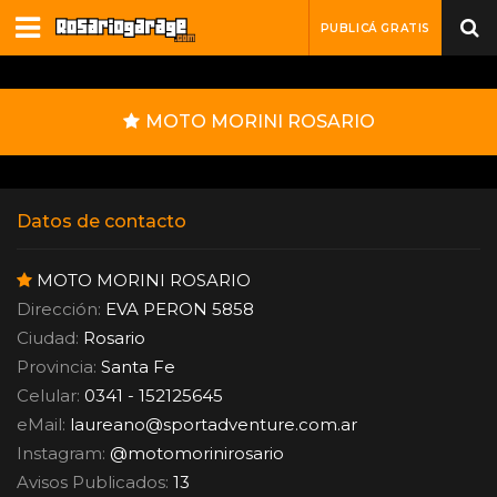
PUBLICÁ GRATIS
MOTO MORINI ROSARIO
Datos de contacto
MOTO MORINI ROSARIO
Dirección:
EVA PERON 5858
Ciudad:
Rosario
Provincia:
Santa Fe
Celular:
0341 - 152125645
eMail:
laureano
@
sportadventure.com.ar
Instagram:
@motomorinirosario
Avisos Publicados:
13