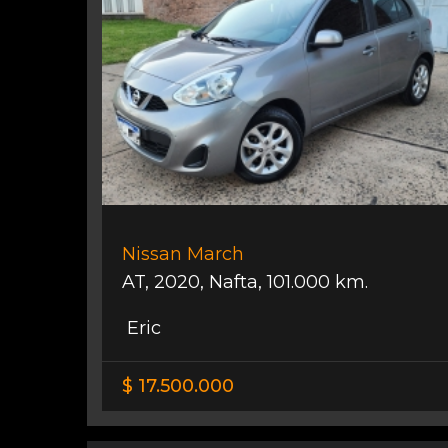
Nissan March
AT
,
2020
,
Nafta
,
101.000 km.
Eric
$ 17.500.000