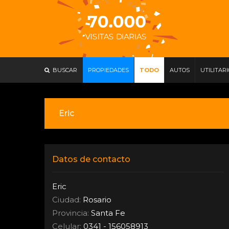
BUSCAR
PROPIEDADES
TODO
AUTOS
UTILITAR
Eric
Datos de contacto
Eric
Ciudad:
Rosario
Provincia:
Santa Fe
Celular:
0341 - 156058913