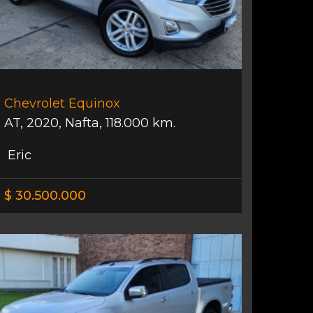
Chevrolet Equinox
AT
,
2020
,
Nafta
,
118.000 km.
Eric
$ 30.500.000