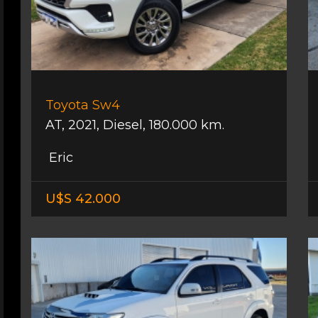
Toyota Sw4
AT
,
2021
,
Diesel
,
180.000 km.
Eric
U$S 42.000