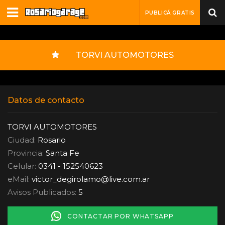
PUBLICÁ GRATIS
TORVI AUTOMOTORES
Datos de contacto
TORVI AUTOMOTORES
Ciudad:
Rosario
Provincia:
Santa Fe
Celular:
0341 - 152540623
eMail:
victor_degirolamo
@
live.com.ar
Avisos Publicados:
5
CONTACTAR POR WHATSAPP