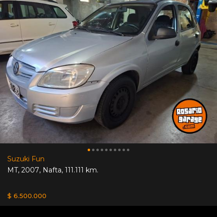
Suzuki Fun
MT
,
2007
,
Nafta
,
111.111 km.
$ 6.500.000