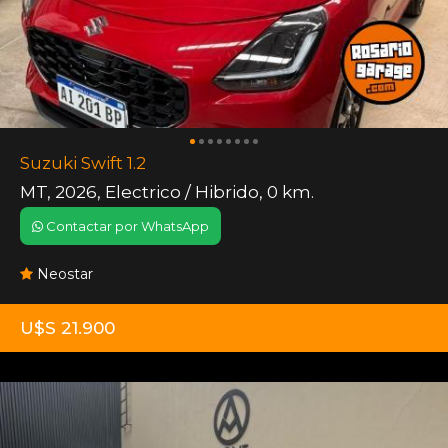
Suzuki Swift 1.2
MT
,
2026
,
Electrico / Hibrido
,
0 km.
Contactar por WhatsApp
Neostar
U$S 21.900