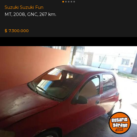
Suzuki Suzuki Fun
MT
,
2008
,
GNC
,
267 km.
$ 7.300.000