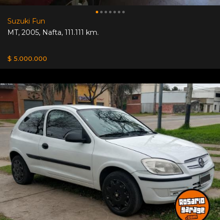
Suzuki Fun
MT
,
2005
,
Nafta
,
111.111 km.
$ 5.000.000