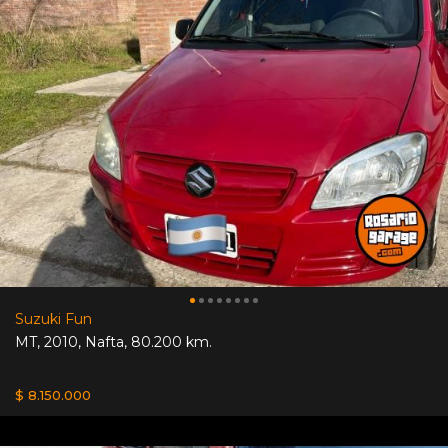
Suzuki Fun
MT
,
2010
,
Nafta
,
80.200 km.
$ 8.150.000