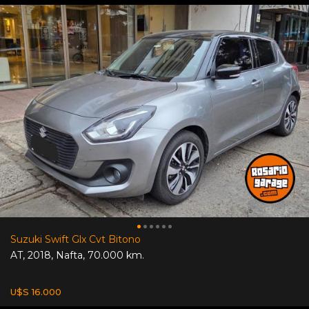
Suzuki Swift Glx Cvt Bitono
AT
,
2018
,
Nafta
,
70.000 km.
U$S 16.000