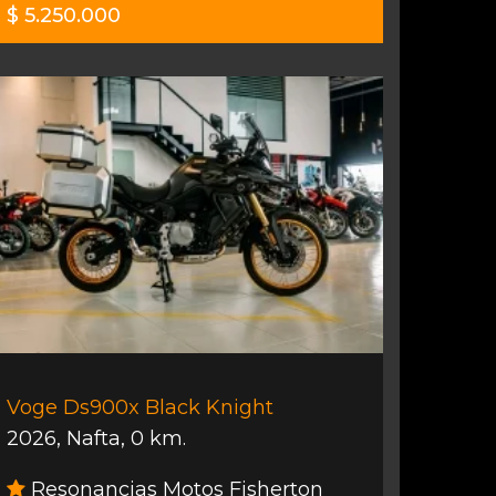
$ 5.250.000
Voge Ds900x Black Knight
2026
,
Nafta
,
0 km.
Resonancias Motos Fisherton