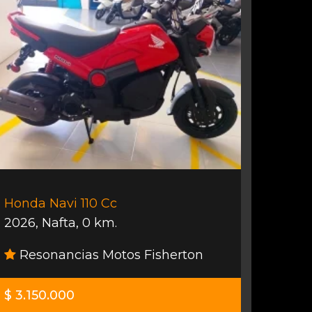
Honda Navi 110 Cc
2026
,
Nafta
,
0 km.
Resonancias Motos Fisherton
$ 3.150.000