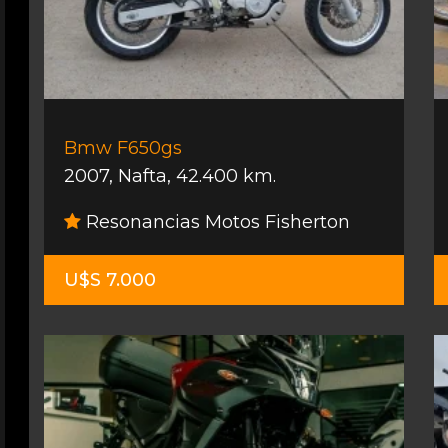
Bmw F650gs
2007
,
Nafta
,
42.400 km.
Resonancias Motos Fisherton
U$S 7.000