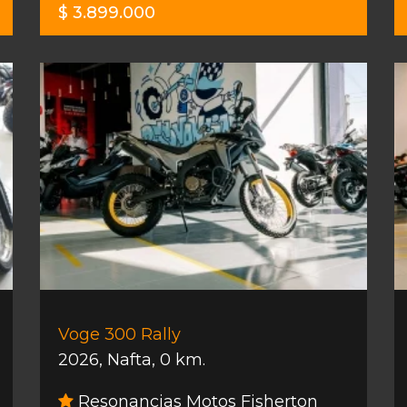
$ 3.899.000
Voge 300 Rally
2026
,
Nafta
,
0 km.
Resonancias Motos Fisherton