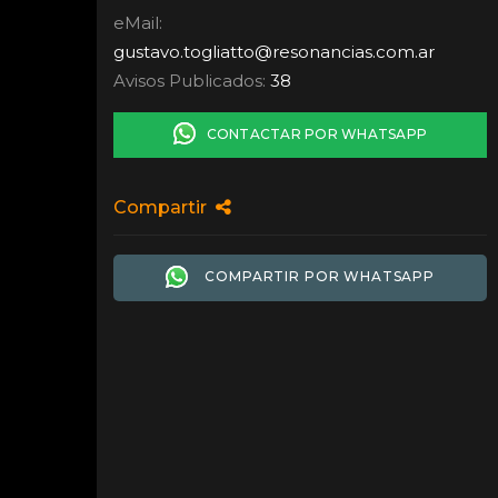
eMail:
gustavo.togliatto
@
resonancias.com.ar
Avisos Publicados:
38
CONTACTAR POR WHATSAPP
Compartir
COMPARTIR POR WHATSAPP