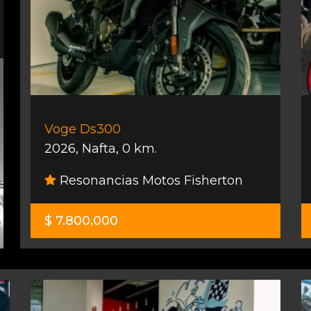
Voge Ds300
2026
,
Nafta
,
0 km.
Resonancias Motos Fisherton
$ 7.800.000