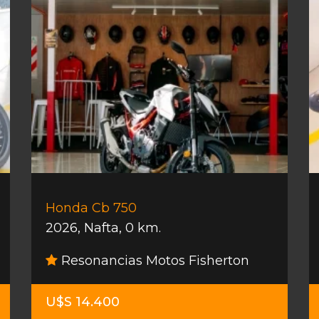
Honda Cb 750
2026
,
Nafta
,
0 km.
Resonancias Motos Fisherton
U$S 14.400