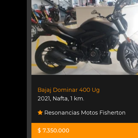
Bajaj Dominar 400 Ug
2021
,
Nafta
,
1 km.
Resonancias Motos Fisherton
$ 7.350.000