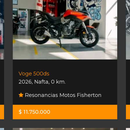
Voge 500ds
2026
,
Nafta
,
0 km.
Resonancias Motos Fisherton
$ 11.750.000