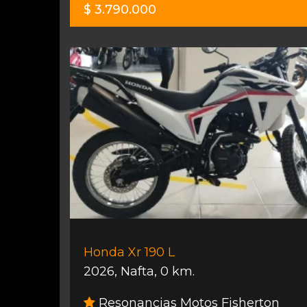
$ 3.790.000
Honda Xr 190 L
2026
,
Nafta
,
0 km.
Resonancias Motos Fisherton