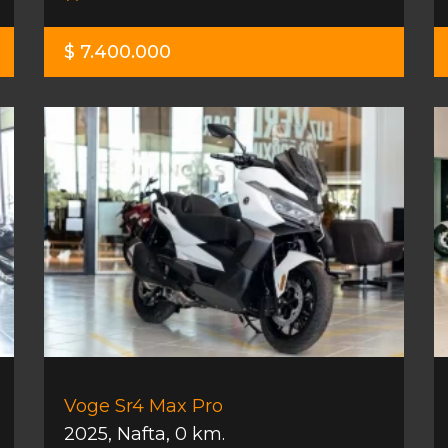
$ 7.400.000
Voge Sr4 Max Pro
2025
,
Nafta
,
0 km.