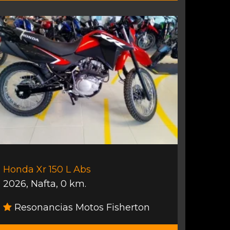
Honda Xr 150 L Abs
2026
,
Nafta
,
0 km.
Resonancias Motos Fisherton