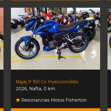
Bajaj P 150 Cc Inyeccion/abs
2026
,
Nafta
,
0 km.
Resonancias Motos Fisherton