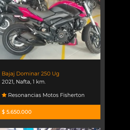
Bajaj Dominar 250 Ug
2021
,
Nafta
,
1 km.
Resonancias Motos Fisherton
$ 5.650.000