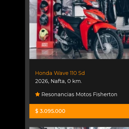
Honda Wave 110 Sd
2026
,
Nafta
,
0 km.
Resonancias Motos Fisherton
$ 3.095.000