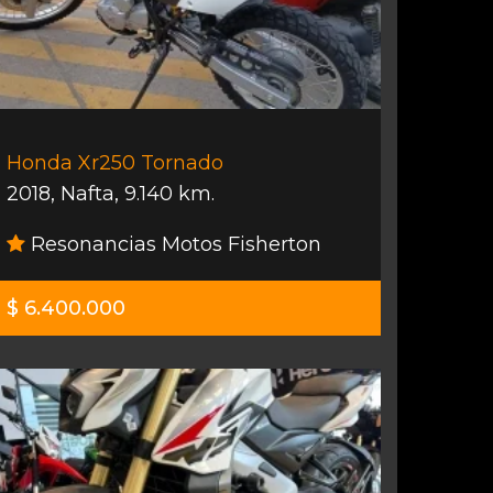
Honda Xr250 Tornado
2018
,
Nafta
,
9.140 km.
Resonancias Motos Fisherton
$ 6.400.000