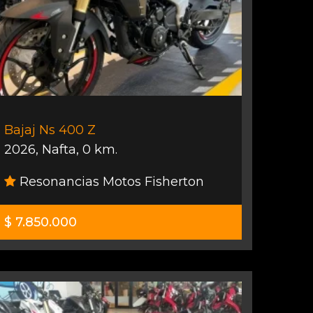
Bajaj Ns 400 Z
2026
,
Nafta
,
0 km.
Resonancias Motos Fisherton
$ 7.850.000