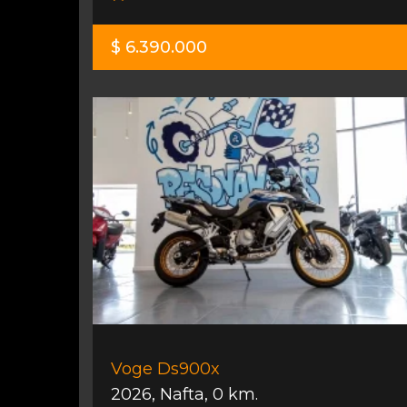
$ 6.390.000
Voge Ds900x
2026
,
Nafta
,
0 km.