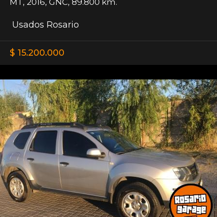
MT
,
2016
,
GNC
,
89.800 km.
Usados Rosario
$ 15.200.000