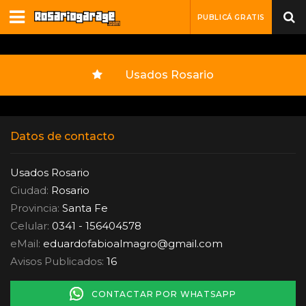
PUBLICÁ GRATIS
Usados Rosario
Datos de contacto
Usados Rosario
Ciudad:
Rosario
Provincia:
Santa Fe
Celular:
0341 - 156404578
eMail:
eduardofabioalmagro
@
gmail.com
Avisos Publicados:
16
CONTACTAR POR WHATSAPP