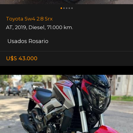
Toyota Sw4 2.8 Srx
AT
,
2019
,
Diesel
,
71.000 km.
Usados Rosario
U$S 43.000