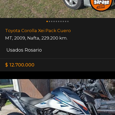
Toyota Corolla Xei Pack Cuero
MT
,
2009
,
Nafta
,
229.200 km.
Usados Rosario
$ 12.700.000